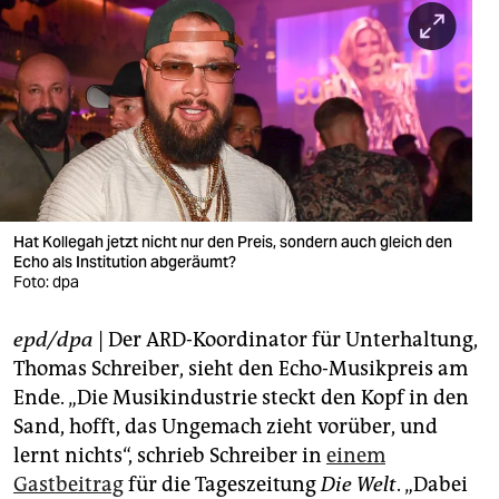
berlin
nord
wahrheit
verlag
verlag
veranstaltungen
Hat Kollegah jetzt nicht nur den Preis, sondern auch gleich den
Echo als Institution abgeräumt?
shop
Foto: dpa
fragen & hilfe
epd/dpa
| Der ARD-Koordinator für Unterhaltung,
Thomas Schreiber, sieht den Echo-Musikpreis am
unterstützen
Ende. „Die Musikindustrie steckt den Kopf in den
abo
Sand, hofft, das Ungemach zieht vorüber, und
lernt nichts“, schrieb Schreiber in
einem
genossenschaft
Gastbeitrag
für die Tageszeitung
Die Welt
. „Dabei