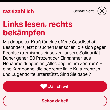
taz
zahl ich
Gerade nicht

Themen
Links lesen, rechts
bekämpfen
Hitze
Mit doppelter Kraft für eine offene Gesellschaft!
Krieg in der Ukraine
Besonders jetzt brauchen Menschen, die sich gegen
Rechtsextremismus einsetzen, unsere Solidarität.
Niedrigwasser
Daher gehen 50 Prozent der Einnahmen aus
Neuanmeldungen an „Alles beginnt im Zentrum“ –
eine Kampagne, die bedrohte linke Kulturzentren
Ceuta
und Jugendorte unterstützt. Sind Sie dabei?
Waldbrände

Ja, ich will
Rente
Schon dabei!