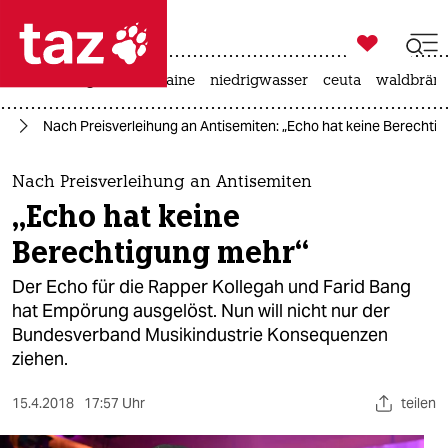

taz zahl ich
hitze
krieg in der ukraine
niedrigwasser
ceuta
waldbrän

taz zahl ich
us
Nach Preisverleihung an Antisemiten: „Echo hat keine Berechti
taz zahl ich
themen
Nach Preisverleihung an Antisemiten
„Echo hat keine
politik
Berechtigung mehr“
öko
Der Echo für die Rapper Kollegah und Farid Bang
hat Empörung ausgelöst. Nun will nicht nur der
gesellschaft
Bundesverband Musikindustrie Konsequenzen
ziehen.
kultur
sport
15.4.2018
17:57 Uhr
teilen