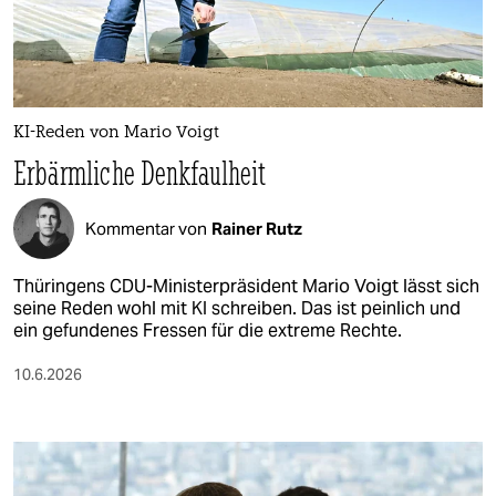
berlin
nord
wahrheit
KI-Reden von Mario Voigt
verlag
Erbärmliche Denkfaulheit
verlag
Kommentar von
Rainer Rutz
veranstaltungen
shop
Thüringens CDU-Ministerpräsident Mario Voigt lässt sich
seine Reden wohl mit KI schreiben. Das ist peinlich und
fragen & hilfe
ein gefundenes Fressen für die extreme Rechte.
unterstützen
10.6.2026
abo
genossenschaft