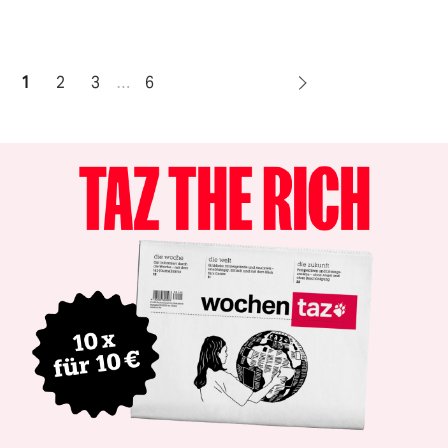
1
2
3
…
6