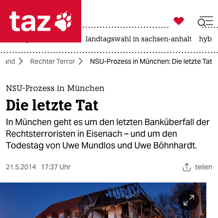

taz zahl ich
niedrigwasser
rente
landtagswahl in sachsen-anhalt
hybri

taz zahl ich
hland
Rechter Terror
NSU-Prozess in München: Die letzte Tat
taz zahl ich
themen
NSU-Prozess in München
Die letzte Tat
politik
In München geht es um den letzten Banküberfall der
öko
Rechtsterroristen in Eisenach – und um den
Todestag von Uwe Mundlos und Uwe Böhnhardt.
gesellschaft
21.5.2014
17:37 Uhr
teilen
kultur
sport