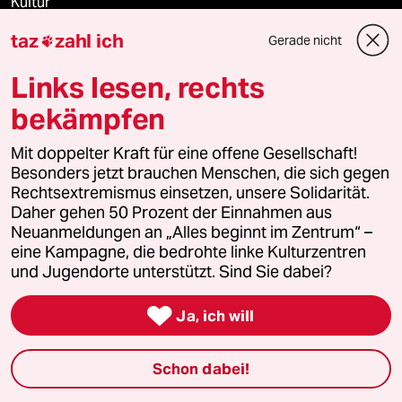
Kultur
taz
zahl ich
Gerade nicht

Sport
Links lesen, rechts
Berlin
bekämpfen
Nord
Mit doppelter Kraft für eine offene Gesellschaft!
Besonders jetzt brauchen Menschen, die sich gegen
Wahrheit
Rechtsextremismus einsetzen, unsere Solidarität.
Daher gehen 50 Prozent der Einnahmen aus
Neuanmeldungen an „Alles beginnt im Zentrum“ –
eine Kampagne, die bedrohte linke Kulturzentren
Themen
und Jugendorte unterstützt. Sind Sie dabei?

Niedrigwasser
Ja, ich will
Rente
Schon dabei!
Landtagswahl in Sachsen-Anhalt