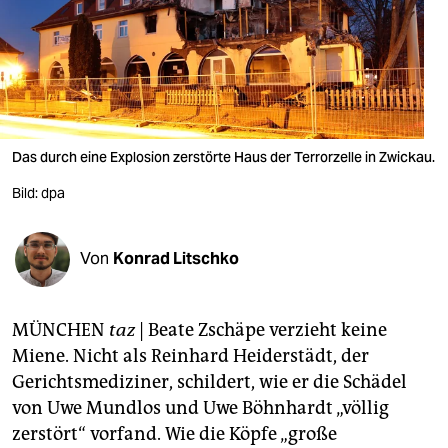
berlin
nord
wahrheit
verlag
Das durch eine Explosion zerstörte Haus der Terrorzelle in Zwickau.
verlag
Bild: dpa
veranstaltungen
shop
Von
Konrad Litschko
fragen & hilfe
MÜNCHEN
taz
| Beate Zschäpe verzieht keine
unterstützen
Miene. Nicht als Reinhard Heiderstädt, der
abo
Gerichtsmediziner, schildert, wie er die Schädel
von Uwe Mundlos und Uwe Böhnhardt „völlig
genossenschaft
zerstört“ vorfand. Wie die Köpfe „große