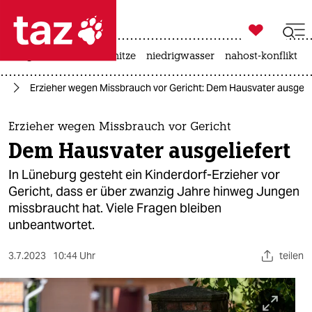

taz zahl ich
krieg in der ukraine
hitze
niedrigwasser
nahost-konflikt

taz zahl ich
rd
Erzieher wegen Missbrauch vor Gericht: Dem Hausvater ausgelie
taz zahl ich
themen
Erzieher wegen Missbrauch vor Gericht
Dem Hausvater ausgeliefert
politik
In Lüneburg gesteht ein Kinderdorf-Erzieher vor
öko
Gericht, dass er über zwanzig Jahre hinweg Jungen
missbraucht hat. Viele Fragen bleiben
gesellschaft
unbeantwortet.
kultur
3.7.2023
10:44 Uhr
teilen
sport