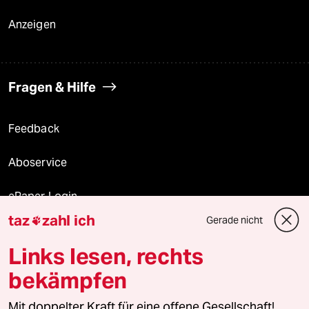
Anzeigen
Fragen & Hilfe
Feedback
Aboservice
ePaper Login
taz
zahl ich
Gerade nicht

Downloads für Abonnierende
Links lesen, rechts
bekämpfen
© 2026 taz Verlags und Vertriebs GmbH
Mit doppelter Kraft für eine offene Gesellschaft!
Alle Rechte vorbehalten. Bei rechtlichen Fragen oder für Genehmigungen