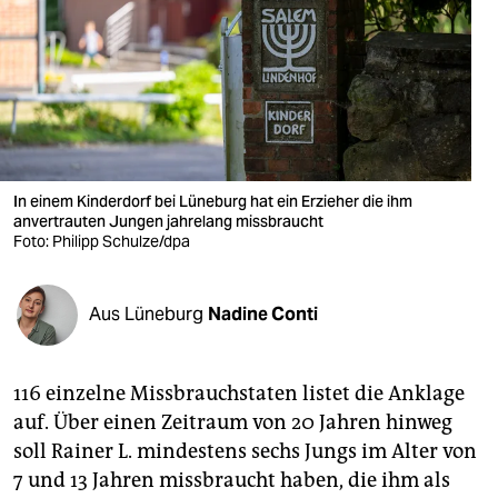
berlin
nord
wahrheit
verlag
verlag
In einem Kinderdorf bei Lüneburg hat ein Erzieher die ihm
anvertrauten Jungen jahrelang missbraucht
veranstaltungen
Foto: Philipp Schulze/dpa
shop
Aus Lüneburg
Nadine Conti
fragen & hilfe
unterstützen
116 einzelne Missbrauchstaten listet die Anklage
abo
auf. Über einen Zeitraum von 20 Jahren hinweg
soll Rainer L. mindestens sechs Jungs im Alter von
genossenschaft
7 und 13 Jahren missbraucht haben, die ihm als