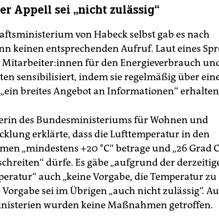
er Appell sei „nicht zulässig“
aftsministerium von Habeck selbst gab es nach
nn keinen entsprechenden Aufruf. Laut eines Sp
Mit­ar­bei­te­r:in­nen für den Energieverbrauch un
ten sensibilisiert, indem sie regelmäßig über ein
 „ein breites Angebot an Informationen“ erhalten
herin des Bundesministeriums für Wohnen und
cklung erklärte, dass die Lufttemperatur in den
men „mindestens +20 °C“ betrage und „26 Grad C
schreiten“ dürfe. Es gäbe „aufgrund der derzeitig
ratur“ auch „keine Vorgabe, die Temperatur zu 
 Vorgabe sei im Übrigen „auch nicht zulässig“. A
inisterien wurden keine Maßnahmen getroffen.