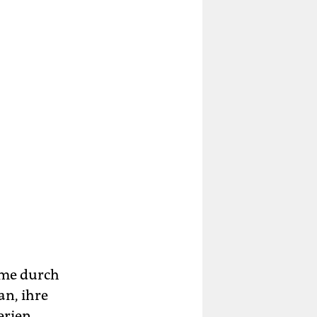
ume durch
an, ihre
erien