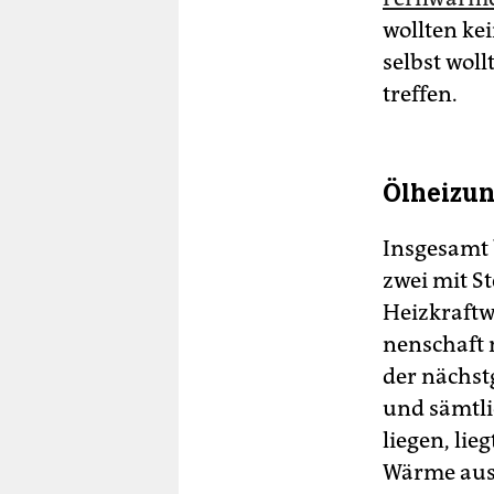
wollten ke
selbst woll
treffen.
Ölheizun
Insgesamt 
zwei mit S
Heizkraftwe
nen­schaft
der nächst
und sämtli
liegen, lie
Wärme aus 