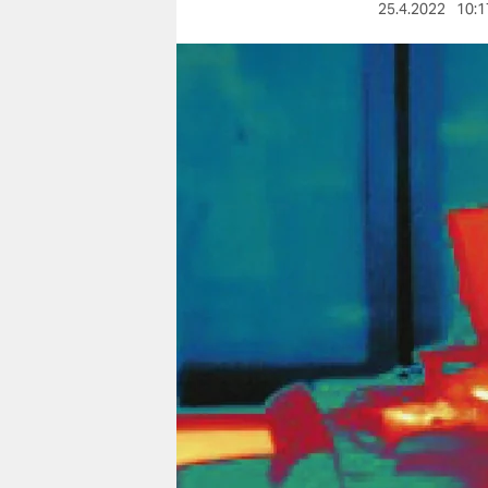
berlin
25.4.2022
10:1
nord
wahrheit
verlag
verlag
veranstaltungen
shop
fragen & hilfe
unterstützen
abo
genossenschaft