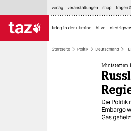
hautnavigation anspringen
hauptinhalt anspringen
footer anspringen
verlag
veranstaltungen
shop
fragen &
krieg in der ukraine
hitze
niedrigwa

taz zahl ich
taz zahl ich
Startseite
Politik
Deutschland
E
themen
politik
Ministerien 
Russ
öko
Regi
gesellschaft
Die Politik
kultur
Embargo wä
Gas geheizt
sport