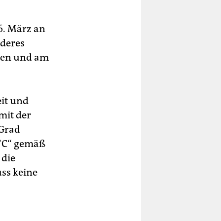
6. März an
nderes
gen und am
it und
mit der
 Grad
 °C“ gemäß
 die
ss keine