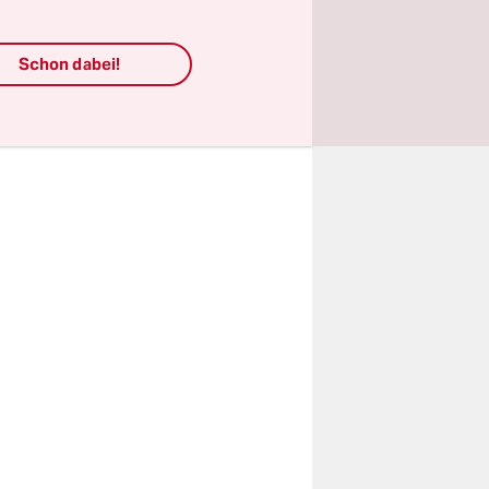
g solche
en durch die
orts das
Schon dabei!
senken
.