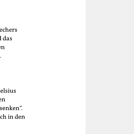
rechers
d das
en
.
elsius
en
senken“.
uch in den