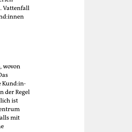
 Vattenfall
­d:in­nen
e, wovon
Das
 Kun­d:in­
n der Regel
ich ist
zentrum
alls mit
ne