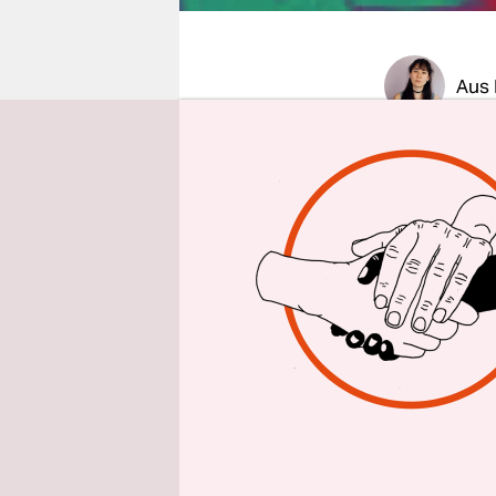
epaper login
Aus 
Seit Begin
Russland z
die Raumte
installiere
Wirtschaft
Bürgerinnen
„Wenn man 
Auch der e
man für de