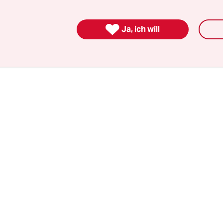
genen Mitarbeitenden richtet die Bundesregierun
r nur vereinzelt. Eine Befragung aller Ministeri

 dass nach Beginn des Krieges nur in wenigen Ress
Ja, ich will
azu aufgerufen wurde,
die Raumtemperatur zu 