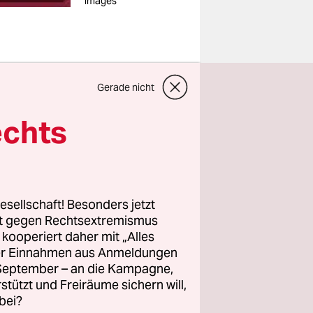
images
Gerade nicht
mport aus
echts
im Heizen
rmaturen
lierte etwa
an „alle
esellschaft! Besonders jetzt
könne:
rt gegen Rechtsextremismus
 Energie.“
z kooperiert daher mit „Alles
ller Einnahmen aus Anmeldungen
te, dass
. September – an die Kampagne,
rstützt und Freiräume sichern will,
bei?