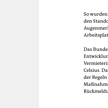
So wurden 
den Stando
Augenmerk 
Arbeitspla
Das Bunde
Entwicklun
Vermieter
Celsius. D
der Regeln 
Maßnahme b
Rückmeldu