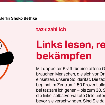
Berlin
Shoko Bethke
taz
zahl ich

n des Ukrainekrieges wächst der Druck, auf Gasi
Links lesen, r
u verzichten. Wer mitanpacken möchte, kann be
mperatur um ein, zwei Grad senken oder Spara
bekämpfen
n. Dazu rufen auch diverse Politiker auf. So appel
sminister und Vizekanzler Robert Habeck (Grüne) 
Mit doppelter Kraft für eine offene G
 und Bürger“, dass je­de:r einen Beitrag leisten 
brauchen Menschen, die sich vor O
Putin ein bisschen schaden will, dann spart man
einsetzen, unsere Solidarität. Die ta
beginnt im Zentrum“. 50 Prozent a
hemalige Bundespräsident, Joachim Gauck, erklär
bei taz zahl ich gehen – bis zum 30
n Frieden mal frieren könne.
die linke, selbstverwaltete Orte unte
bevor sie verschwinden. Sind Sie da