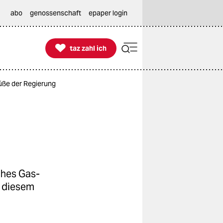
abo
genossenschaft
epaper login

taz zahl ich
taz zahl ich
Füße der Regierung
ches Gas-
n diesem