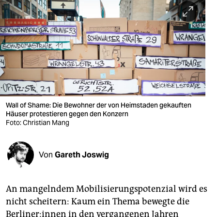
berlin
nord
wahrheit
verlag
verlag
veranstaltungen
Wall of Shame: Die Bewohner der von Heimstaden gekauften
Häuser protestieren gegen den Konzern
shop
Foto: Christian Mang
fragen & hilfe
Von
Gareth Joswig
unterstützen
abo
An mangelndem Mobilisierungspotenzial wird es
genossenschaft
nicht scheitern: Kaum ein Thema bewegte die
Berliner:innen in den vergangenen Jahren