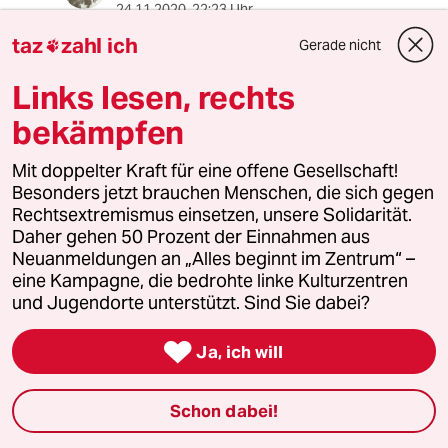
24.11.2020
,
22:23 Uhr
@Maschor:
taz
zahl ich
Gerade nicht

Und wer soll die hohen Mieten von
welchen Einkommen zahlen?
Links lesen, rechts
bekämpfen
Und wer bezahlt die Zeche, nachdem
die Immobilienblase geplatzt ist?
Mit doppelter Kraft für eine offene Gesellschaft!
Besonders jetzt brauchen Menschen, die sich gegen
...
Rechtsextremismus einsetzen, unsere Solidarität.
Daher gehen 50 Prozent der Einnahmen aus
Neuanmeldungen an „Alles beginnt im Zentrum“ –
Maschor
eine Kampagne, die bedrohte linke Kulturzentren
26.11.2020
,
10:46 Uhr
und Jugendorte unterstützt. Sind Sie dabei?
@Uranus:
Man kann Mietobergrenzen, die nach

Ja, ich will
dem MietenWoG Bln bei 3,92
Euro/qm anfangen, schwerlich als
"hoch" bezeichnen.
Schon dabei!