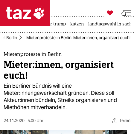

taz zahl ich
bergsteigen
usa unter trump
katzen
landtagswahl in sachs

taz zahl ich
 in Berlin
Mietenproteste in Berlin: Mieter:innen, organisiert euch!
taz zahl ich
themen
Mietenproteste in Berlin
Mieter:innen, organisiert
politik
euch!
öko
Ein Berliner Bündnis will eine
Mieter:innengewerkschaft gründen. Diese soll
gesellschaft
Akteur:innen bündeln, Streiks organisieren und
Miethöhen mitverhandeln.
kultur
sport
24.11.2020
5:00 Uhr
teilen