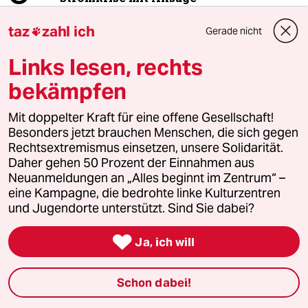
taz
zahl ich
Gerade nicht

4
Forstwissenschaftler über Brände
Links lesen, rechts
„Der Mythos vom Brandstifter hält sich
bekämpfen
hartnäckig“
Mit doppelter Kraft für eine offene Gesellschaft!
Besonders jetzt brauchen Menschen, die sich gegen
5
FDP-Chef Kubicki über seine Partei
Rechtsextremismus einsetzen, unsere Solidarität.
„Wie Sie sehen, lebe ich“
Daher gehen 50 Prozent der Einnahmen aus
Neuanmeldungen an „Alles beginnt im Zentrum“ –
eine Kampagne, die bedrohte linke Kulturzentren
und Jugendorte unterstützt. Sind Sie dabei?
6
Enorme Gewinne für Ölkonzerne
Bitte abschöpfen!

Ja, ich will
Schon dabei!
taz
