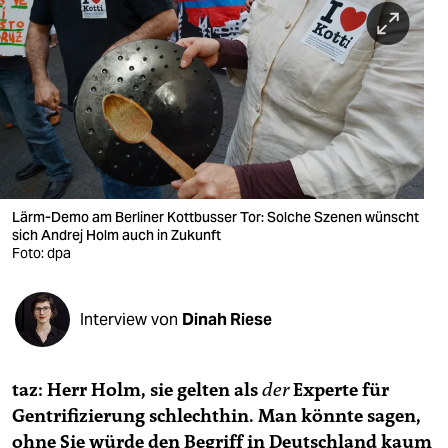
berlin
nord
wahrheit
verlag
verlag
veranstaltungen
Lärm-Demo am Berliner Kottbusser Tor: Solche Szenen wünscht
sich Andrej Holm auch in Zukunft
shop
Foto: dpa
fragen & hilfe
Interview von
Dinah Riese
unterstützen
abo
taz: Herr Holm, sie gelten als
der
Experte für
genossenschaft
Gentrifizierung schlechthin. Man könnte sagen,
ohne Sie würde den Begriff in Deutschland kaum