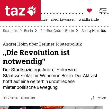

taz zahl ich
krieg in der ukraine
hitze
niedrigwasser
waldbrände

taz zahl ich
Startseite
Berlin
Rot-Rot-Grün in Berlin
Andrej Holm über B
taz zahl ich
themen
Andrej Holm über Berliner Mietenpolitik
„Die Revolution ist
politik
notwendig“
öko
Der Stadtsoziologe Andrej Holm wird
Staatssekretär für Wohnen in Berlin. Der Aktivist
gesellschaft
hofft auf eine weiterhin unzufriedene
mietenpolitische Bewegung.
kultur
sport
9.12.2016
10:00 Uhr
teilen