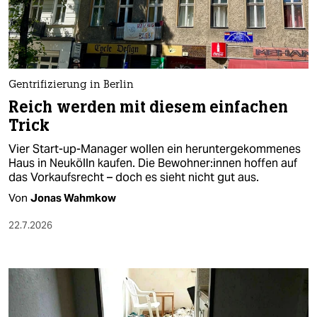
berlin
nord
wahrheit
Gentrifizierung in Berlin
verlag
Reich werden mit diesem einfachen
Trick
verlag
Vier Start-up-Manager wollen ein heruntergekommenes
veranstaltungen
Haus in Neukölln kaufen. Die Be­woh­ne­r:in­nen hoffen auf
das Vorkaufsrecht – doch es sieht nicht gut aus.
shop
Von
Jonas Wahmkow
fragen & hilfe
22.7.2026
unterstützen
abo
genossenschaft