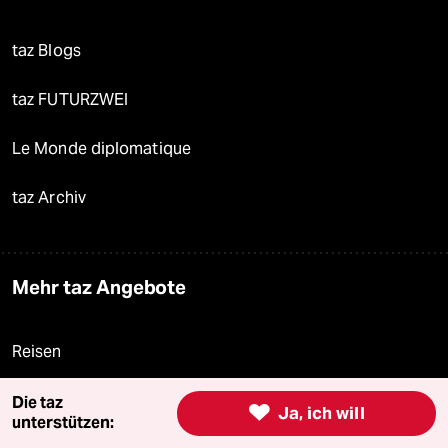
taz Blogs
taz FUTURZWEI
Le Monde diplomatique
taz Archiv
Mehr taz Angebote
Reisen
Kantine
Die taz

Ja, ich will
unterstützen: