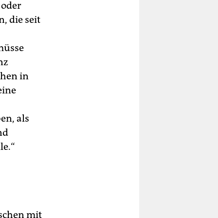
 oder
, die seit
 müsse
nz
chen in
eine
en, als
nd
le.“
nschen mit