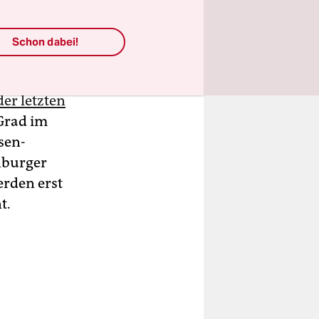
ten
Schon dabei!
t es beim
neuen
er letzten
Grad im
sen-
nburger
erden erst
t.