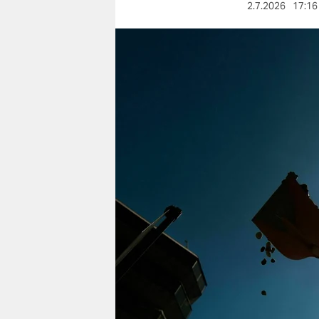
berlin
2.7.2026
17:16
nord
wahrheit
verlag
verlag
veranstaltungen
shop
fragen & hilfe
unterstützen
abo
genossenschaft