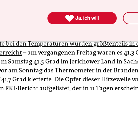
lle Bericht umfasst Schätzungen der hitzebeding

Ja, ich will
e im Zeitraum der Kalenderwochen 15 bis 25“, heiß
 Institut. Der letzte Tag war also der 21. Juni. Die
e bei den Temperaturen wurden größtenteils in d
erreicht
– am vergangenen Freitag waren es 41,3 
am Samstag 41,5 Grad im Jerichower Land in Sach
vor am Sonntag das Thermometer in der Brande
 41,7 Grad kletterte. Die Opfer dieser Hitzewelle w
 RKI-Bericht aufgelistet, der in 11 Tagen erschein