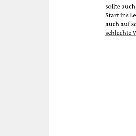
sollte auc
Start ins L
auch auf s
schlechte 