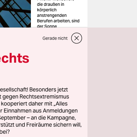
die draußen in
körperlich
anstrengenden
Berufen arbeiten, sind
der Sonne
ausgeliefert
Foto: Florian
Gerade nicht
Gaertner/dpa
echts
esellschaft! Besonders jetzt
m Jahr
rt gegen Rechtsextremismus
schon bevor
z kooperiert daher mit „Alles
g-Bericht
ller Einnahmen aus Anmeldungen
. September – an die Kampagne,
vorgeht,
rstützt und Freiräume sichern will,
älter als
bei?