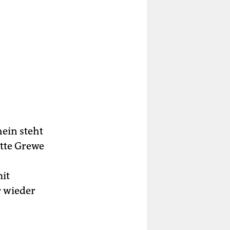
hein steht
ette Grewe
it
r wieder