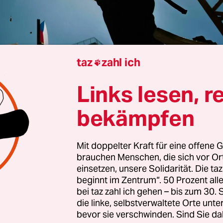
taz
zahl ich

Links lesen, r
Nick Reimer
bekämpfen
Mit doppelter Kraft für eine offene G
 tödlich ist: In der Bundesrepublik sind in diese
brauchen Menschen, die sich vor O
0 Menschen hitzebedingt verstorben – und zwar 
einsetzen, unsere Solidarität. Die ta
e große Heißwelle begann. Wie aus dem Monitorin
beginnt im Zentrum“. 50 Prozent a
bei taz zahl ich gehen – bis zum 30
 Koch Instituts zur hitzebedingten Mortalität her
die linke, selbstverwaltete Orte unte
mnach 40 junge Menschen, 500 Hitzeopfer waren 
bevor sie verschwinden. Sind Sie da