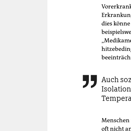
Vorerkrank
Erkrankung
dies könne
beispielsw
„Medikamen
hitzebedin
beeinträch
Auch soz

Isolatio
Tempera
Menschen 
oft nicht 