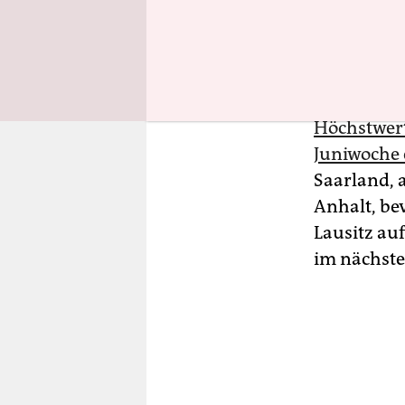
„Der aktue
Sterbefäll
Robert Koch
Höchstwert
Juniwoche 
Saarland, 
Anhalt, be
Lausitz auf
im nächsten