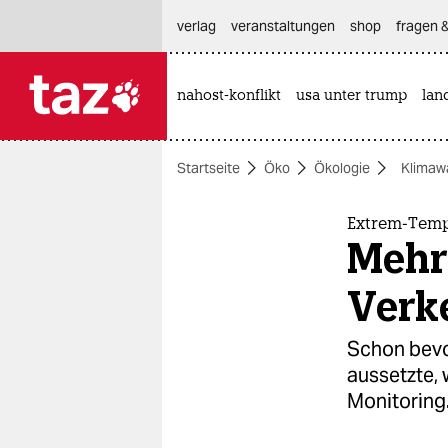
hautnavigation anspringen
hauptinhalt anspringen
footer anspringen
verlag
veranstaltungen
shop
fragen &
nahost-konflikt
usa unter trump
lan

taz zahl ich
taz zahl ich
Startseite
Öko
Ökologie
Klimaw
themen
politik
Extrem-Tem
Mehr 
öko
Verk
gesellschaft
Schon bevo
kultur
aussetzte, 
Monitoring
sport