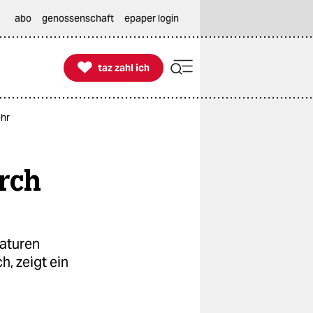
abo
genossenschaft
epaper login

taz zahl ich
taz zahl ich
ehr
urch
aturen
h, zeigt ein