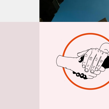
epaper login
Von
Wenn Hitze
bislang 81
im Juni di
des Robert
starben de
85.