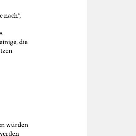
e nach“,
e.
inige, die
itzen
en würden
 werden