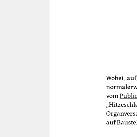
Wobei „aufg
normalerwe
vom
Publi
„Hitzeschl
Organversa
auf Bauste