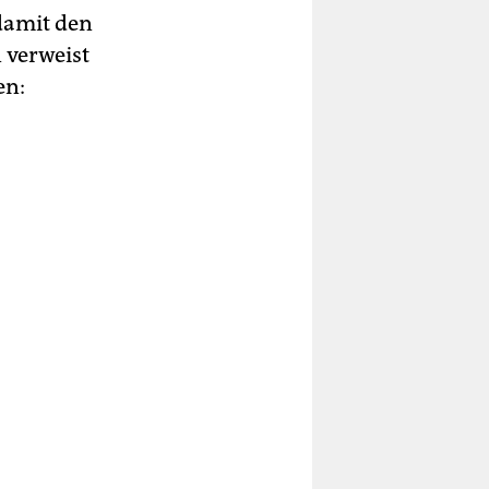
damit den
n verweist
en: