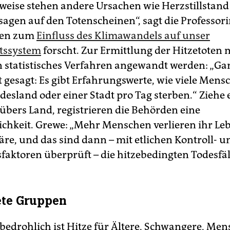
eise stehen andere Ursachen wie Herzstillstand
gen auf den Totenscheinen“, sagt die Professorin
hren zum
Einfluss des Klimawandels auf unser
tssystem
forscht. Zur Ermittlung der Hitzetoten
n statistisches Verfahren angewandt werden: „Ga
t gesagt: Es gibt Erfahrungswerte, wie viele Mens
esland oder einer Stadt pro Tag sterben.“ Ziehe 
 übers Land, registrieren die Behörden eine
ichkeit. Grewe: „Mehr Menschen verlieren ihr Leb
äre, und das sind dann – mit etlichen Kontroll- u
faktoren überprüft – die hitzebedingten Todesfäl
ete Gruppen
bedrohlich ist Hitze für Ältere, Schwangere, Me