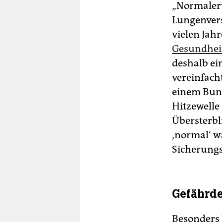
„Normalerw
Lungenversa
vielen Ja
Gesundhei
deshalb ei
vereinfach
einem Bund
Hitzewelle
Übersterbl
‚normal‘ w
Sicherungs
Gefährd
Besonders 