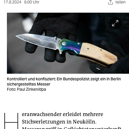
berlin
17.8.2024
6:00 Uhr
teilen
nord
wahrheit
verlag
verlag
veranstaltungen
shop
Kontrolliert und konfisziert: Ein Bundespolizist zeigt ein in Berlin
fragen & hilfe
sichergestelltes Messer
Foto: Paul Zinken/dpa
unterstützen
abo
H
eranwachsender erleidet mehrere
genossenschaft
Stichverletzungen in Neukölln.