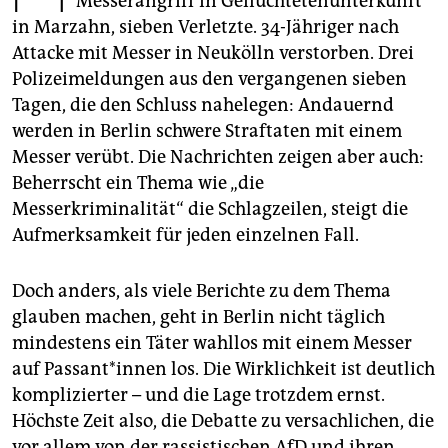
Messerangriff in Geflüchtetenunterkunft
epaper login
in Marzahn, sieben Verletzte. 34-Jähriger nach
Attacke mit Messer in Neukölln verstorben. Drei
Polizeimeldungen aus den vergangenen sieben
Tagen, die den Schluss nahelegen: Andauernd
werden in Berlin schwere Straftaten mit einem
Messer verübt. Die Nachrichten zeigen aber auch:
Beherrscht ein Thema wie „die
Messerkriminalität“ die Schlagzeilen, steigt die
Aufmerksamkeit für jeden einzelnen Fall.
Doch anders, als viele Berichte zu dem Thema
glauben machen, geht in Berlin nicht täglich
mindestens ein Täter wahllos mit einem Messer
auf Pas­san­t*in­nen los. Die Wirklichkeit ist deutlich
komplizierter – und die Lage trotzdem ernst.
Höchste Zeit also, die Debatte zu versachlichen, die
vor allem von der rassistischen AfD und ihren