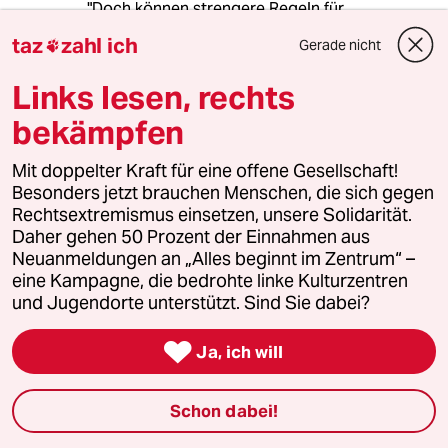
"Doch können strengere Regeln für
Alltagsgegenstände das soziale Problem
taz
zahl ich
Gerade nicht

Gewalt lösen? Natürlich nicht. Viele gefährliche
Waffen, darunter auch einige Messertypen,
Links lesen, rechts
sind ja sowieso verboten, und das überall. "
bekämpfen
Das kann man nicht oft genug schreiben und
sagen.
Mit doppelter Kraft für eine offene Gesellschaft!
Unser Problem ist die Politik, die Wirklichkeit
Besonders jetzt brauchen Menschen, die sich gegen
leugnet und in ideologischen Phantasien und
Rechtsextremismus einsetzen, unsere Solidarität.
heillosem Aktionismus Zuflucht findet. Gut ist
Daher gehen 50 Prozent der Einnahmen aus
auch Law and Order Selbstdarstellung am
Neuanmeldungen an „Alles beginnt im Zentrum“ –
besten mit Sheriffstern oder Schlagstock.
eine Kampagne, die bedrohte linke Kulturzentren
Realistisch und vernünftig, und deshalb nicht
und Jugendorte unterstützt. Sind Sie dabei?
möglich, ist mehr Prävention, mehr Präsenz vor
Ort, aber mehr Stellen in der Justiz.

Ja, ich will
Die Verpflichtung Verantwortung für das
eigene Tun und Unterlassen, wie im Falle
Schon dabei!
Vardar - siehe taz - zu übernehmen, daraus zu