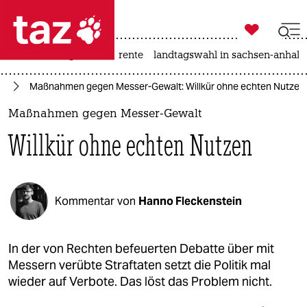

taz zahl ich
hitze
niedrigwasser
rente
landtagswahl in sachsen-anhalt

taz zahl ich
in
Maßnahmen gegen Messer-Gewalt: Willkür ohne echten Nutzen
taz zahl ich
Maßnahmen gegen Messer-Gewalt
themen
Willkür ohne echten Nutzen
politik
öko
Kommentar von
Hanno Fleckenstein
gesellschaft
kultur
In der von Rechten befeuerten Debatte über mit
Messern verübte Straftaten setzt die Politik mal
sport
wieder auf Verbote. Das löst das Problem nicht.