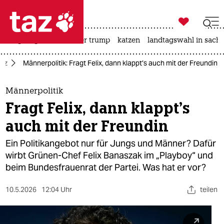

taz zahl ich
bergsteigen
usa unter trump
katzen
landtagswahl in sachs

taz zahl ich
az
Männerpolitik: Fragt Felix, dann klappt’s auch mit der Freundin
taz zahl ich
themen
Männerpolitik
Fragt Felix, dann klappt’s
politik
auch mit der Freundin
öko
Ein Politikangebot nur für Jungs und Männer? Dafür
wirbt Grünen-Chef Felix Banaszak im „Playboy“ und
gesellschaft
beim Bundesfrauenrat der Partei. Was hat er vor?
kultur
10.5.2026
12:04 Uhr
teilen
sport