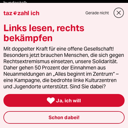
bundestalk
taz
zahl ich
Gerade nicht

fernverbindung
Links lesen, rechts
klima update°
bekämpfen
Mauerecho
Mit doppelter Kraft für eine offene Gesellschaft!
Besonders jetzt brauchen Menschen, die sich gegen
Freie Rede
Rechtsextremismus einsetzen, unsere Solidarität.
Daher gehen 50 Prozent der Einnahmen aus
reingehen
Neuanmeldungen an „Alles beginnt im Zentrum“ –
eine Kampagne, die bedrohte linke Kulturzentren
und Jugendorte unterstützt. Sind Sie dabei?
Newsletter

Ja, ich will
team zukunft
Schon dabei!