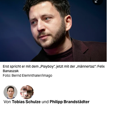
berlin
nord
wahrheit
verlag
verlag
veranstaltungen
shop
Erst spricht er mit dem „Playboy“, jetzt mit der „männertaz“: Felix
Banaszak
fragen & hilfe
Foto: Bernd Elemnthaler/imago
unterstützen
abo
Von
Tobias Schulze
und
Philipp Brandstädter
genossenschaft