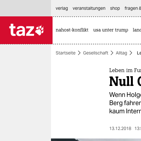
hautnavigation anspringen
hauptinhalt anspringen
footer anspringen
verlag
veranstaltungen
shop
fragen &
nahost-konflikt
usa unter trump
lan

taz zahl ich
taz zahl ich
Startseite
Gesellschaft
Alltag
L
themen
politik
Leben im Fu
Null
öko
Wenn Holge
gesellschaft
Berg fahre
kaum Intern
kultur
sport
13.12.2018
13: