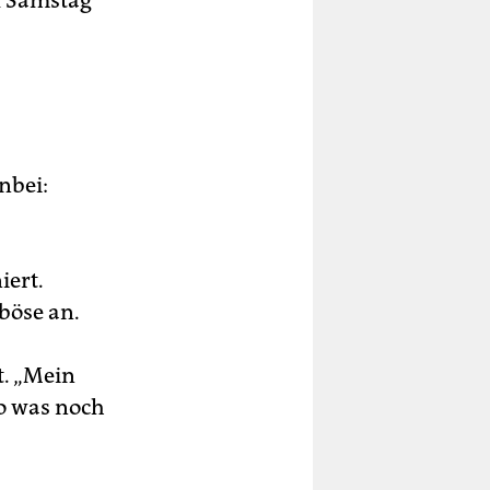
l Samstag
nbei:
iert.
böse an.
t. „Mein
so was noch