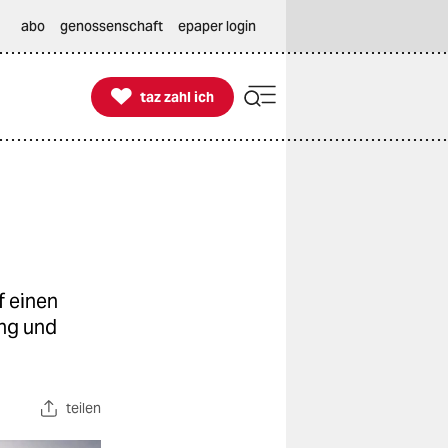
abo
genossenschaft
epaper login

taz zahl ich
taz zahl ich
f einen
ang und
teilen