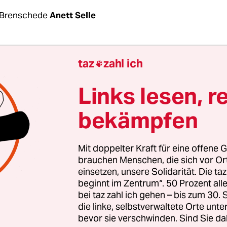
 Brenschede
Anett Selle
r Hengesbach seine SMS abholen will, steigt er i
taz
zahl ich

 Pajero. Im Geländewagen biegt er vom Hof ab un
eg rauf zum Weidentor. Dort steigt er aus, zieht 
Links lesen, r
er ein, fährt durch – steigt wieder aus, drückt da
bekämpfen
ich hinters Steuer. Der Wagen brummt die Weide 
len Hang hinauf. „Zum Glück sind keine Kühe auf 
d der Pajero ruckelt, „sonst müssten wir uns no
Mit doppelter Kraft für eine offene G
icht wegrennen oder vors Auto laufen. Kühe sind 
brauchen Menschen, die sich vor O
einsetzen, unsere Solidarität. Die ta
“
beginnt im Zentrum“. 50 Prozent a
bei taz zahl ich gehen – bis zum 30
Höhe von 450 Metern über dem Meeresspiegel zie
die linke, selbstverwaltete Orte unte
bevor sie verschwinden. Sind Sie da
 die Handbremse. „Hier ist so der Bereich, wo de