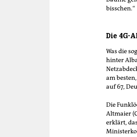
bisschen.“
Die 4G-A
Was die so
hinter Alb
Netzabdeck
am besten,
auf 67, Deu
Die Funklö
Altmaier (
erklärt, da
Ministerkol