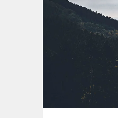
berlin
nord
wahrheit
verlag
verlag
veranstaltungen
shop
fragen & hilfe
unterstützen
abo
genossenschaft