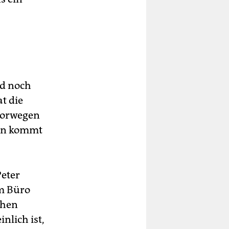
nd noch
t die
 Norwegen
ien kommt
Peter
em Büro
chen
nlich ist,