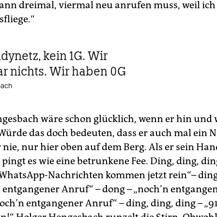
ann dreimal, viermal neu anrufen muss, weil ich
fliege.“
dynetz, kein 1G. Wir
r nichts. Wir haben 0G
bach
gesbach wäre schon glücklich, wenn er hin und 
 Würde das doch bedeuten, dass er auch mal ein Ne
 nie, nur hier oben auf dem Berg. Als er sein Ha
 pingt es wie eine betrunkene Fee. Ding, ding, din
 WhatsApp-Nachrichten kommen jetzt rein“– ding
n entgangener Anruf“ – dong – „noch’n entgange
noch’n entgangener Anruf“ – ding, ding, ding – „9