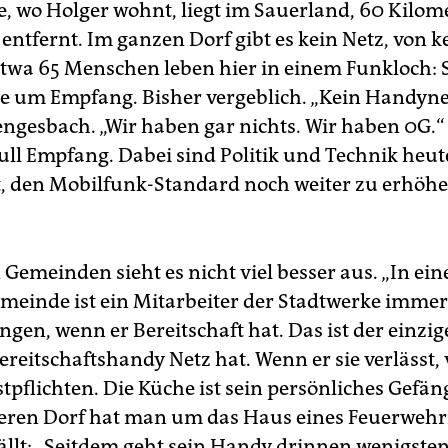
, wo Holger wohnt, liegt im Sauerland, 60 Kilom
ntfernt. Im ganzen Dorf gibt es kein Netz, von 
Etwa 65 Menschen leben hier in einem Funkloch: S
e um Empfang. Bisher vergeblich. „Kein Handyne
Hengesbach. „Wir haben gar nichts. Wir haben 0G.“
ull Empfang. Dabei sind Politik und Technik heut
t, den Mobilfunk-Standard noch weiter zu erhöhen
Gemeinden sieht es nicht viel besser aus. „In ein
einde ist ein Mitarbeiter der Stadtwerke immer 
gen, wenn er Bereitschaft hat. Das ist der einzi
reitschaftshandy Netz hat. Wenn er sie verlässt, v
tpflichten. Die Küche ist sein persönliches Gefäng
eren Dorf hat man um das Haus eines Feuerwehr
llt: „Seitdem geht sein Handy drinnen wenigsten