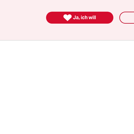
mpfang beginnt.“ Er zückt sein Handy und steigt
im Tal quillt Rauch aus den Schornsteinen.

Ja, ich will