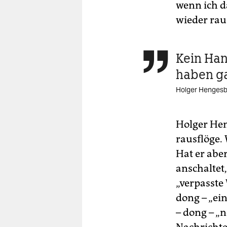
wenn ich d
wieder raus
Kein Han

haben ga
Holger Henges
Holger Hen
rausflöge.
Hat er aber
anschaltet,
„verpasste
dong – „ei
– dong – „