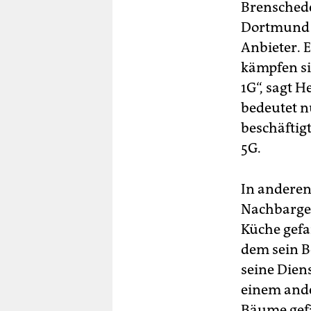
Brenschede
Dortmund e
Anbieter. 
kämpfen si
1G“, sagt 
bedeutet n
beschäftig
5G.
In anderen 
Nachbargem
Küche gefan
dem sein Be
seine Diens
einem and
Bäume gefä