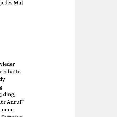
 jedes Mal
wieder
tz hätte.
ndy
g –
, ding,
ner Anruf“
1 neue