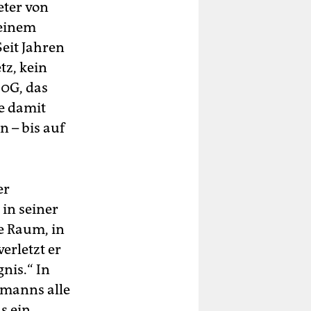
eter von
keinem
eit Jahren
tz, kein
 0G, das
e damit
 – bis auf
er
in seiner
ge Raum, in
erletzt er
nis.“ In
manns alle
s ein