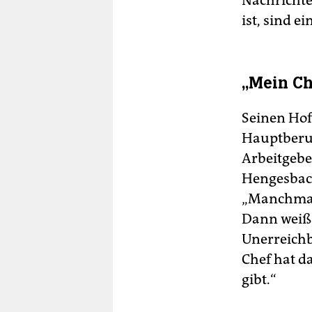
Nachrichte
ist, sind e
„Mein Ch
Seinen Hof
Hauptberufl
Arbeitgebe
Hengesbach
„Manchmal 
Dann weiß 
Unerreichb
Chef hat da
gibt.“