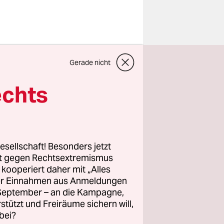
n seinen
Gerade nicht
d rollt
das Tor auf,
echts
s Tor zu und
hoch,
der Weide“,
ch kümmern,
esellschaft! Besonders jetzt
sehr
rt gegen Rechtsextremismus
z kooperiert daher mit „Alles
ller Einnahmen aus Anmeldungen
. September – an die Kampagne,
ht Holger
rstützt und Freiräume sichern will,
bei?
r