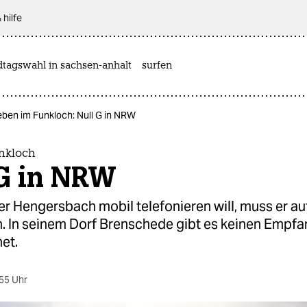
 hilfe
dtagswahl in sachsen-anhalt
surfen
eben im Funkloch: Null G in NRW
nkloch
 G in NRW
r Hengersbach mobil telefonieren will, muss er au
n. In seinem Dorf Brenschede gibt es keinen Empf
et.
55 Uhr