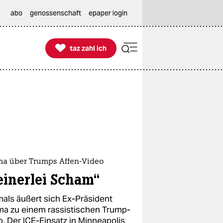
abo
genossenschaft
epaper login

taz zahl ich
taz zahl ich
a über Trumps Affen-Video
einerlei Scham“
mals äußert sich Ex-Präsident
a zu einem rassistischen Trump-
o. Der ICE-Einsatz in Minneapolis