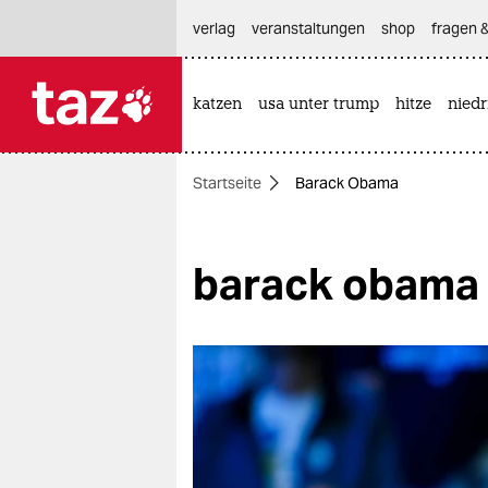
hautnavigation anspringen
hauptinhalt anspringen
footer anspringen
verlag
veranstaltungen
shop
fragen &
katzen
usa unter trump
hitze
nied

taz zahl ich
taz zahl ich
Startseite
Barack Obama
themen
politik
barack obama
öko
gesellschaft
kultur
sport