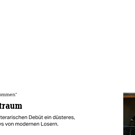
kommen“
traum
iterarischen Debüt ein düsteres,
rys von modernen Losern.