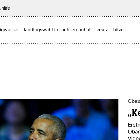
 hilfe
rigwasser
landtagswahl in sachsen-anhalt
ceuta
hitze
Obam
„K
Erst
Obam
Vide