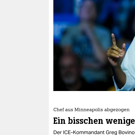
berlin
nord
wahrheit
verlag
verlag
veranstaltungen
shop
fragen & hilfe
unterstützen
Chef aus Minneapolis abgezogen
abo
Ein bisschen wenige
genossenschaft
Der ICE-Kommandant Greg Bovino 