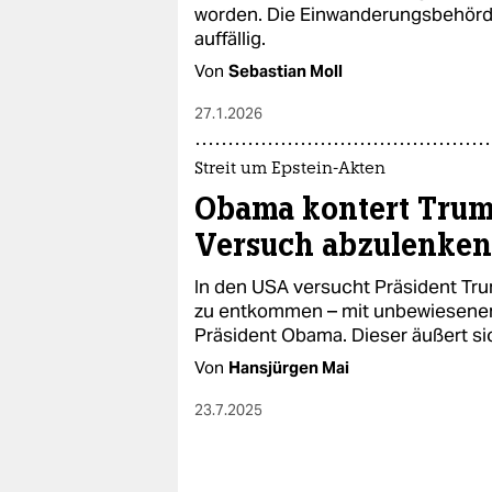
epaper login
worden. Die Einwanderungsbehörde 
auffällig.
Von
Sebastian Moll
27.1.2026
Streit um Epstein-Akten
Obama kontert Tru
Versuch abzulenken
In den USA versucht Präsident Tru
zu entkommen – mit unbewiesene
Präsident Obama. Dieser äußert si
Von
Hansjürgen Mai
23.7.2025