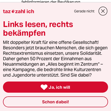
fehlinformieren der Bevölkerung.
taz
zahl ich
Gerade nicht

Ich glaube das das ganze ein geschickter
Sachzug ist. Mann tut vorne rum so als würde
Links lesen, rechts
man hier die Mutti Teresa heraushängen
lassen, hat dann noch ein paar Gegenstimmen
bekämpfen
in den eigenen Reihen und treibt Unsicherheit
in die Bevölkerung mit Tagesblättern wie der
Mit doppelter Kraft für eine offene Gesellschaft!
Bild um sich dann auf "bitten" der Bevölkerung
Besonders jetzt brauchen Menschen, die sich gegen
eines bessern belehren zu lassen und wieder
Rechtsextremismus einsetzen, unsere Solidarität.
zurück rudert. Um dann um so härter bei
Daher gehen 50 Prozent der Einnahmen aus
Flüchtlingen durchzugreifen (Asylanträge,
Neuanmeldungen an „Alles beginnt im Zentrum“ –
Schengen Abkommen, Grenzen Sicherung etc )
eine Kampagne, die bedrohte linke Kulturzentren
und Jugendorte unterstützt. Sind Sie dabei?

Ja, ich will
snowcrash
S
09.10.2015
,
00:58 Uhr
Schon dabei!
@snowcrash:
So kann man nur gewinnen, erst ist