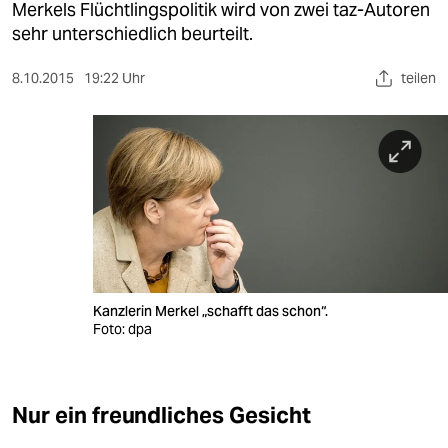
berlin
Merkels Flüchtlingspolitik wird von zwei taz-Autoren
sehr unterschiedlich beurteilt.
nord
8.10.2015
19:22 Uhr
teilen
wahrheit
verlag
verlag
veranstaltungen
shop
fragen & hilfe
Kanzlerin Merkel „schafft das schon“.
Foto: dpa
unterstützen
abo
Nur ein freundliches Gesicht
genossenschaft