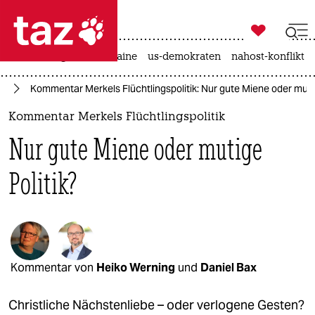

taz zahl ich
hitze
krieg in der ukraine
us-demokraten
nahost-konflikt

taz zahl ich
el
Kommentar Merkels Flüchtlingspolitik: Nur gute Miene oder mutig
taz zahl ich
Kommentar Merkels Flüchtlingspolitik
themen
Nur gute Miene oder mutige
politik
Politik?
öko
gesellschaft
kultur
Kommentar von
Heiko Werning
und
Daniel Bax
sport
Christliche Nächstenliebe – oder verlogene Gesten?