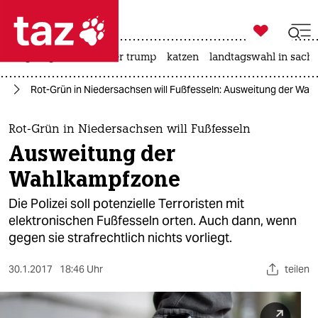

taz zahl ich
bergsteigen
usa unter trump
katzen
landtagswahl in sachs

taz zahl ich
rd
Rot-Grün in Niedersachsen will Fußfesseln: Ausweitung der Wa
taz zahl ich
themen
Rot-Grün in Niedersachsen will Fußfesseln
Ausweitung der
politik
Wahlkampfzone
öko
Die Polizei soll potenzielle Terroristen mit
elektronischen Fußfesseln orten. Auch dann, wenn
gesellschaft
gegen sie strafrechtlich nichts vorliegt.
kultur
30.1.2017
18:46 Uhr
teilen
sport