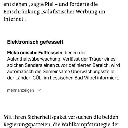
entziehen“, sagte Piel – und forderte die
Einschränkung „salafistischer Werbung im
Internet“.
Elektronisch gefesselt
Elektronische Fußfesseln
dienen der
Aufenthaltsüberwachung. Verlässt der Träger eines
solchen Senders einen zuvor definierten Bereich, wird
automatisch die Gemeinsame Überwachungsstelle
der Länder (GÜL) im hessischen Bad Vilbel informiert.
mehr anzeigen
Die Ortung
wurde bisher vor allem als Ersatz für die
Sicherheitsverwahrung angewandt – also
insbesondere bei verurteilten Gewalt- und
Sexualstraftätern.
Mit ihren Sicherheitspaket versuchen die beiden
Regierungsparteien, die Wahlkampfstrategie der
Verbrechen verhindern
kann die Fußfessel aber