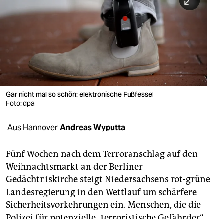
berlin
nord
wahrheit
verlag
verlag
Gar nicht mal so schön: elektronische Fußfessel
Foto: dpa
veranstaltungen
shop
Aus Hannover
Andreas Wyputta
fragen & hilfe
Fünf Wochen nach dem Terroranschlag auf den
unterstützen
Weihnachtsmarkt an der Berliner
Gedächtniskirche steigt Niedersachsens rot-grüne
abo
Landesregierung in den Wettlauf um schärfere
genossenschaft
Sicherheitsvorkehrungen ein. Menschen, die die
Polizei für potenzielle „terroristische Gefährder“