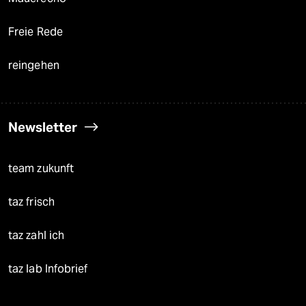
Freie Rede
reingehen
Newsletter
team zukunft
taz frisch
taz zahl ich
taz lab Infobrief