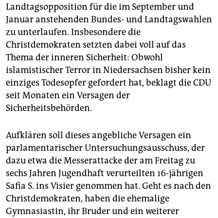
Landtagsopposition für die im September und
nicht: Mit einer Zange kann die etwa 180 Gramm
schwere, 15 Zentimeter große Box vom Körper
Januar anstehenden Bundes- und Landtagswahlen
abgetrennt werden.
zu unterlaufen. Insbesondere die
Christdemokraten setzten dabei voll auf das
Thema der inneren Sicherheit: Obwohl
islamistischer Terror in Niedersachsen bisher kein
einziges Todesopfer gefordert hat, beklagt die CDU
seit Monaten ein Versagen der
Sicherheitsbehörden.
Aufklären soll dieses angebliche Versagen ein
parlamentarischer Untersuchungsausschuss, der
dazu etwa die Messerattacke der am Freitag zu
sechs Jahren Jugendhaft verurteilten 16-jährigen
Safia S. ins Visier genommen hat. Geht es nach den
Christdemokraten, haben die ehemalige
Gymnasiastin, ihr Bruder und ein weiterer