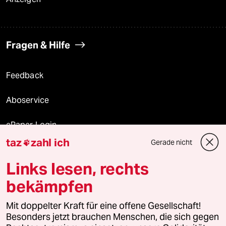
Fragen & Hilfe
Feedback
Aboservice
ePaper Login
taz
zahl ich
Gerade nicht

Downloads für Abonnierende
Links lesen, rechts
bekämpfen
© 2026 taz Verlags und Vertriebs GmbH
Mit doppelter Kraft für eine offene Gesellschaft!
Alle Rechte vorbehalten. Bei rechtlichen Fragen oder für Genehmigungen
wenden Sie sich bitte an
lizenzen@taz.de
Besonders jetzt brauchen Menschen, die sich gegen