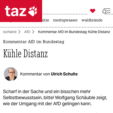

taz zahl ich
krieg in der ukraine
hitze
niedrigwasser
waldbrände

taz zahl ich
utschland
AfD
Kommentar AfD im Bundestag: Kühle Distanz
taz zahl ich
Kommentar AfD im Bundestag
themen
Kühle Distanz
politik
öko
Kommentar von
Ulrich Schulte
gesellschaft
kultur
Scharf in der Sache und ein bisschen mehr
Selbstbewusstsein, bitte! Wolfgang Schäuble zeigt,
sport
wie der Umgang mit der AfD gelingen kann.