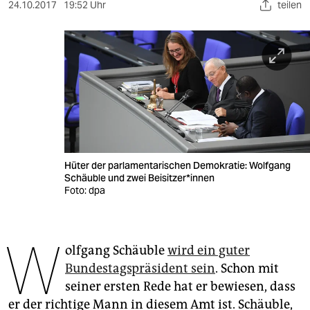
berlin
24.10.2017
19:52 Uhr
teilen
nord
wahrheit
verlag
verlag
veranstaltungen
Hüter der parlamentarischen Demokratie: Wolfgang
shop
Schäuble und zwei Beisitzer*innen
Foto: dpa
fragen & hilfe
unterstützen
W
olfgang Schäuble
wird ein guter
abo
Bundestagspräsident sein
. Schon mit
genossenschaft
seiner ersten Rede hat er bewiesen, dass
er der richtige Mann in diesem Amt ist. Schäuble,