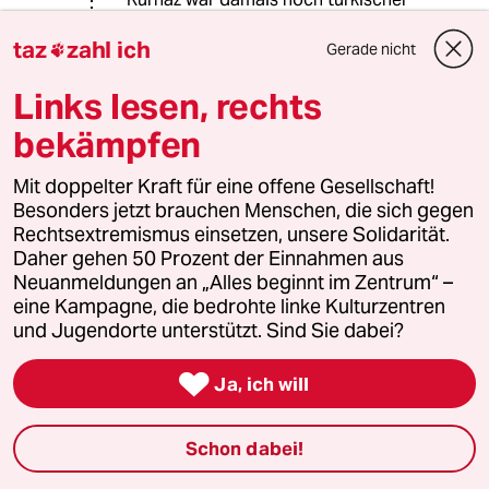
Staatsbürger und für die Rolle als
taz
zahl ich
Bundestagspräsident ist es
Gerade nicht

irrelevant, wie man zur schwarzen
Links lesen, rechts
Null oder zur Homo-ehe steht. Im
Bundestag wird niemand getraut,
bekämpfen
weder schwul noch hetero, schon gar
nicht vom Bundestagspräsidenten.
Mit doppelter Kraft für eine offene Gesellschaft!
Besonders jetzt brauchen Menschen, die sich gegen
Rechtsextremismus einsetzen, unsere Solidarität.
lions
L
Daher gehen 50 Prozent der Einnahmen aus
26.10.2017
,
09:52 Uhr
Neuanmeldungen an „Alles beginnt im Zentrum“ –
eine Kampagne, die bedrohte linke Kulturzentren
@Dr. McSchreck:
und Jugendorte unterstützt. Sind Sie dabei?
Herr Menschenfreund, ein in
Guantanamo (rechtsfreier Raum)

unter schlimmsten Bedingungen
Ja, ich will
festgehaltener Mann, von dessen
Unschuld nun sogar die Amis und der
Schon dabei!
BND überzeugt waren, wird von
Ersteren zur Auslieferung nach D