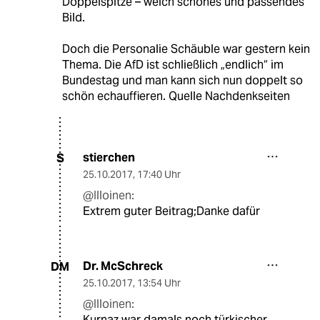
Doppelspitze – welch schönes und passendes
Bild.
Doch die Personalie Schäuble war gestern kein
Thema. Die AfD ist schließlich „endlich“ im
Bundestag und man kann sich nun doppelt so
schön echauffieren. Quelle Nachdenkseiten
stierchen
S
25.10.2017
,
17:40 Uhr
@Illoinen:
Extrem guter Beitrag;Danke dafür
Dr. McSchreck
DM
25.10.2017
,
13:54 Uhr
@Illoinen:
Kurnaz war damals noch türkischer