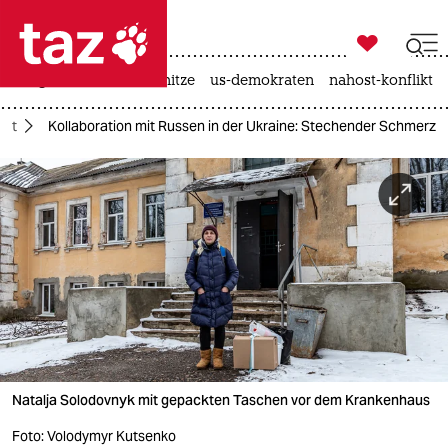

taz zahl ich
krieg in der ukraine
hitze
us-demokraten
nahost-konflikt

taz zahl ich
cht
Kollaboration mit Russen in der Ukraine: Stechender Schmerz
taz zahl ich
themen
politik
öko
gesellschaft
kultur
Natalja Solodovnyk mit gepackten Taschen vor dem Krankenhaus
sport
Foto: Volodymyr Kutsenko