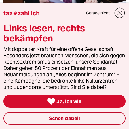
taz
zahl ich
Gerade nicht

Hochverratsvorwurf in der Ukraine
Im Dienste Putins?
Links lesen, rechts
Ein ukrainischer Parlamentsabgeordneter soll im
bekämpfen
Interesse Russlands tätig gewesen sein. Bei einer
Verurteilung drohen 15 Jahre Haft.
Mit doppelter Kraft für eine offene Gesellschaft!
Von
Bernhard Clasen
Besonders jetzt brauchen Menschen, die sich gegen
Rechtsextremismus einsetzen, unsere Solidarität.
Daher gehen 50 Prozent der Einnahmen aus
Neuanmeldungen an „Alles beginnt im Zentrum“ –
eine Kampagne, die bedrohte linke Kulturzentren
und Jugendorte unterstützt. Sind Sie dabei?

Ja, ich will
Schon dabei!