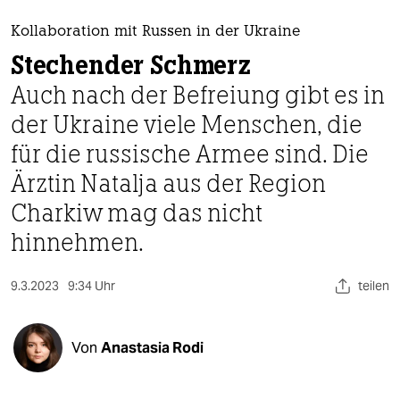
berlin
Kollaboration mit Russen in der Ukraine
nord
Stechender Schmerz
wahrheit
Auch nach der Befreiung gibt es in
der Ukraine viele Menschen, die
verlag
für die russische Armee sind. Die
verlag
Ärztin Natalja aus der Region
veranstaltungen
Charkiw mag das nicht
shop
hinnehmen.
fragen & hilfe
9.3.2023
9:34 Uhr
teilen
unterstützen
abo
Von
Anastasia Rodi
genossenschaft