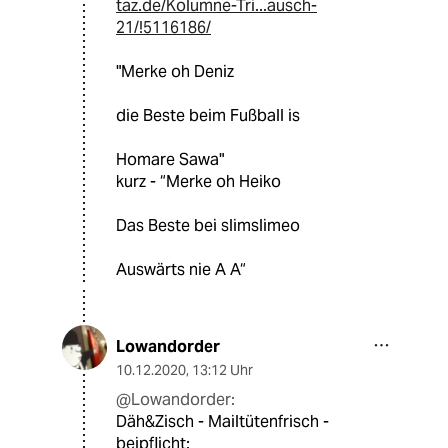
taz.de/Kolumne-Tri...ausch-
21/!5116186/
"Merke oh Deniz
die Beste beim Fußball is
Homare Sawa"
kurz - “Merke oh Heiko
Das Beste bei slimslimeo
Auswärts nie A A“
Lowandorder
10.12.2020
,
13:12 Uhr
@Lowandorder:
Däh&Zisch - Mailtütenfrisch -
beipflicht: