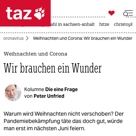

taz zahl ich
iran-krieg
landtagswahl in sachsen-anhalt
hitze
christophe

taz zahl ich
Coronavirus
Weihnachten und Corona: Wir brauchen ein Wunder
taz zahl ich
themen
Weihnachten und Corona
Wir brauchen ein Wunder
politik
öko
Kolumne
Die eine Frage
gesellschaft
von
Peter Unfried
kultur
Warum wird Weihnachten nicht verschoben? Der
Pandemiebekämpfung täte das doch gut, würde
sport
man erst im nächsten Juni feiern.