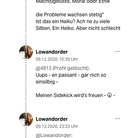
Mach(t)gelüste, Moral oder Ethik
die Probleme wachsen stetig"
Ist das ein Haiku? Ach ne zu viele
Silben. Ein Heiko. Aber nicht schlecht
Lowandorder
09.12.2020
,
15:39 Uhr
@4813 (Profil gelöscht):
Uups - en passant - gar nich so
einsilbig -
Meinen Sidekick wird‘s freuen - 🤫 -
Lowandorder
09.12.2020
,
23:33 Uhr
@Lowandorder: