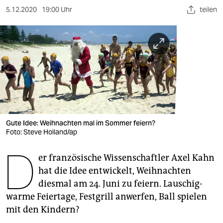
berlin
5.12.2020
19:00 Uhr
teilen
nord
wahrheit
verlag
verlag
veranstaltungen
Gute Idee: Weihnachten mal im Sommer feiern?
shop
Foto: Steve Holland/ap
fragen & hilfe
D
er französische Wissenschaftler Axel Kahn
unterstützen
hat die Idee entwickelt, Weihnachten
diesmal am 24. Juni zu feiern. Lauschig-
abo
warme Feiertage, Festgrill anwerfen, Ball spielen
genossenschaft
mit den Kindern?