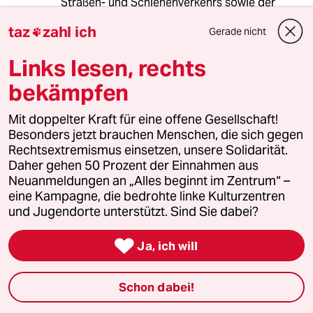
Straßen- und Schienenverkehrs sowie der
Binnenschifffahrt zwischen Berlin und den
taz
zahl ich
Gerade nicht
Westzonen durch die Sowjetunion beginnt die

Berlin-Blockade.“
Links lesen, rechts
Soweit mal
bekämpfen
&
Mit doppelter Kraft für eine offene Gesellschaft!
“ Ich will hier weder „die Gesellschaft“ noch
Besonders jetzt brauchen Menschen, die sich gegen
„die Politik“ dafür anklagen, dass sie es nicht
Rechtsextremismus einsetzen, unsere Solidarität.
draufhat, denn das ist ja offensichtlich. Die
Daher gehen 50 Prozent der Einnahmen aus
Frage ist: Warum nicht?“
Neuanmeldungen an „Alles beginnt im Zentrum“ –
eine Kampagne, die bedrohte linke Kulturzentren
Who knows?
und Jugendorte unterstützt. Sind Sie dabei?

Ja, ich will
Willi Müller alias Jupp Schmitz
06.12.2020
,
12:39 Uhr
Schon dabei!
@Lowandorder: