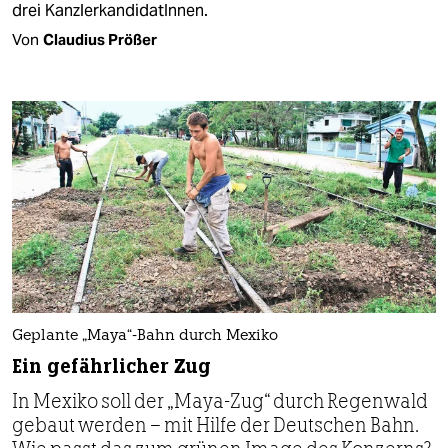
drei Kanz­ler­kan­di­da­tIn­nen.
Von
Claudius Prößer
Geplante „Maya“-Bahn durch Mexiko
Ein gefährlicher Zug
In Mexiko soll der „Maya-Zug“ durch Regenwald
gebaut werden – mit Hilfe der Deutschen Bahn.