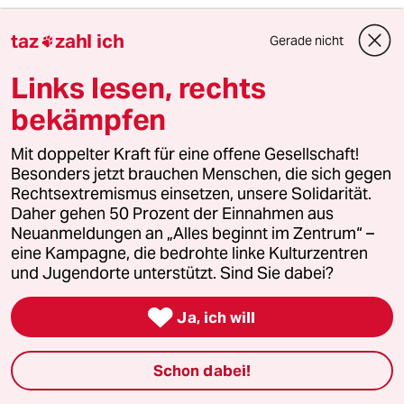
„Wir müssen uns jetzt als globale Gemeinschaft
mit einem gemeinsamen Sinn für Dringlichkeit,
taz
zahl ich
Gerade nicht

Zusammenarbeit und Gerechtigkeit
zusammenschließen.“
Links lesen, rechts
Wann hat das, vor allem Global(!) jemals
bekämpfen
funktioniert?
Mit doppelter Kraft für eine offene Gesellschaft!
Vor kurzem haben Amerika, Russland und
Besonders jetzt brauchen Menschen, die sich gegen
China erst ein neues "Bekenntnis" zum
Rechtsextremismus einsetzen, unsere Solidarität.
Klimaschutz nicht unterschrieben, nicht zuletzt
Daher gehen 50 Prozent der Einnahmen aus
deswegen, weil deren Rivalität untereinander
Neuanmeldungen an „Alles beginnt im Zentrum“ –
weiter wächst.
eine Kampagne, die bedrohte linke Kulturzentren
In der Nach-Corona-Zeit, in der wir uns
und Jugendorte unterstützt. Sind Sie dabei?
praktisch schon befinden, boomt die
Wirtschaft und der Konsum weiter und wird

auch weiter wachsen. Die Kosten der
Ja, ich will
Pandemie müssen ja auch wieder
erwirtschaftet werden...
Schon dabei!
Wünsche und die Realität laufen halt oftmals in
entgegengesetzte Richtungen...