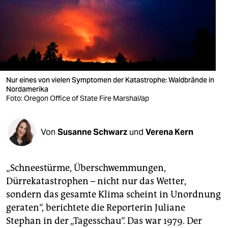
berlin
nord
wahrheit
verlag
Nur eines von vielen Symptomen der Katastrophe: Waldbrände in
verlag
Nordamerika
Foto: Oregon Office of State Fire Marshal/ap
veranstaltungen
shop
Von
Susanne Schwarz
und
Verena Kern
fragen & hilfe
„Schneestürme, Überschwemmungen,
unterstützen
Dürrekatastrophen – nicht nur das Wetter,
abo
sondern das gesamte Klima scheint in Unordnung
geraten“, berichtete die Reporterin Juliane
genossenschaft
Stephan in der „Tagesschau“. Das war 1979. Der