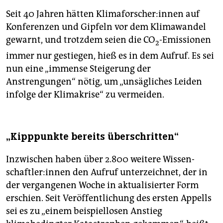
Seit 40 Jahren hätten Kli­ma­for­sche­r:in­nen auf
Konferenzen und Gipfeln vor dem Klimawandel
gewarnt, und trotzdem seien die CO
-Emissionen
2
immer nur gestiegen, hieß es in dem Aufruf. Es sei
nun eine „immense Steigerung der
Anstrengungen“ nötig, um „unsägliches Leiden
infolge der Klimakrise“ zu vermeiden.
„Kipppunkte bereits überschritten“
Inzwischen haben über 2.800 weitere Wis­sen­
schaft­le­r:in­nen den Aufruf unterzeichnet, der in
der vergangenen Woche in aktualisierter Form
erschien. Seit Veröffentlichung des ersten Appells
sei es zu „einem beispiellosen Anstieg