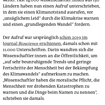
weiter. Fast 14.000 Wis­sen­schaft­le­r:in­nen aus 150
Ländern haben nun einen Aufruf unterschrieben,
in dem sie einen Klimanotstand ausrufen, vor
„unsäglichem Leid“ durch die Klimakrise warnen
und einen „grundlegenden Wandel“ fordern.
Der Aufruf war ursprünglich
schon 2019 im
Journal
Bioscience
erschienen
, damals schon mit
11.000 Unterschriften. Darin wandten sich die
Wis­sen­schaft­le­r:in­nen an die Öffentlichkeit, um
„auf sehr beunruhigende Trends und geringe
Fortschritte der Menschheit bei der Bekämpfung
des Klimawandels“ aufmerksam zu machen.
„Wissenschaftler haben die moralische Pflicht, die
Menschheit vor drohenden Katastrophen zu
warnen und die Dinge beim Namen zu nennen“,
schrieben sie damals.