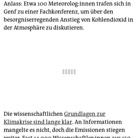
epaper login
Anlass: Etwa 100 Me­teo­ro­lo­g:in­nen trafen sich in
Genf zu einer Fachkonferenz, um über den
besorgniserregenden Anstieg von Kohlendioxid in
der Atmosphäre zu diskutieren.
Die wissenschaftlichen
Grundlagen zur
Klimakrise sind lange klar
. An Informationen
mangelte es nicht, doch die Emissionen stiegen