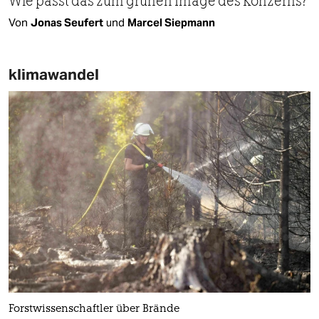
Wie passt das zum grünen Image des Konzerns?
Von
Jonas Seufert
und
Marcel Siepmann
klimawandel
Forstwissenschaftler über Brände