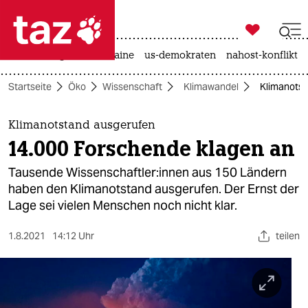

taz zahl ich
hitze
krieg in der ukraine
us-demokraten
nahost-konflikt

taz zahl ich
Startseite
Öko
Wissenschaft
Klimawandel
Klimanotst
taz zahl ich
themen
Klimanotstand ausgerufen
14.000 Forschende klagen an
politik
Tausende Wis­sen­schaft­le­r:in­nen aus 150 Ländern
öko
haben den Klimanotstand ausgerufen. Der Ernst der
Lage sei vielen Menschen noch nicht klar.
gesellschaft
1.8.2021
14:12 Uhr
teilen
kultur
sport