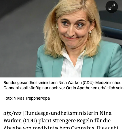
berlin
nord
wahrheit
verlag
verlag
veranstaltungen
shop
Bundesgesundheitsministerin Nina Warken (CDU): Medizinisches
fragen & hilfe
Cannabis soll künftig nur noch vor Ort in Apotheken erhältlich sein
unterstützen
Foto: Niklas Treppner/dpa
abo
afp/taz
| Bundesgesundheitsministerin Nina
genossenschaft
Warken (CDU) plant strengere Regeln für die
Abgabe von medizinischem Cannabis. Dies geht