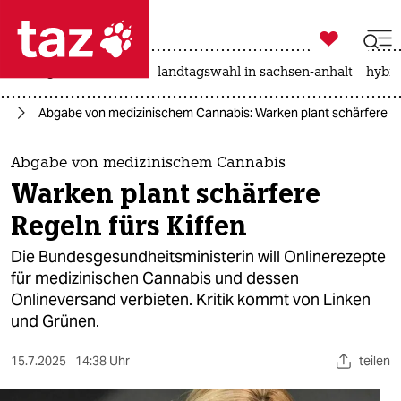

taz zahl ich
niedrigwasser
rente
landtagswahl in sachsen-anhalt
hybri

taz zahl ich
nd
Abgabe von medizinischem Cannabis: Warken plant schärfere Re
taz zahl ich
themen
Abgabe von medizinischem Cannabis
Warken plant schärfere
politik
Regeln fürs Kiffen
öko
Die Bundesgesundheitsministerin will Onlinerezepte
für medizinischen Cannabis und dessen
gesellschaft
Onlineversand verbieten. Kritik kommt von Linken
und Grünen.
kultur
sport
15.7.2025
14:38 Uhr
teilen