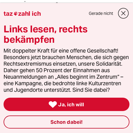
Warum MÜSSEN Kiffer irgendwas?
Das ist nicht gerecht wenn man an
taz
zahl ich
Gerade nicht

jeder Ecke Kippen und Bier
angedreht bekommt.
Links lesen, rechts
bekämpfen
Deutschland kann nicht für die EU
entscheiden und bis man Staaten wie
Mit doppelter Kraft für eine offene Gesellschaft!
Ungarn auch nur aus den
Besonders jetzt brauchen Menschen, die sich gegen
Bildungsstand Mittelalter bekommt
Rechtsextremismus einsetzen, unsere Solidarität.
dürfte es noch ein sehr langer Weg
Daher gehen 50 Prozent der Einnahmen aus
sein.
Neuanmeldungen an „Alles beginnt im Zentrum“ –
eine Kampagne, die bedrohte linke Kulturzentren
Das Problem ist nicht, dass die nichts
und Jugendorte unterstützt. Sind Sie dabei?
wissen. Es ist das die nichts lernen
wollen.

Ja, ich will
Jelli
J
Schon dabei!
15.07.2025
,
17:53 Uhr