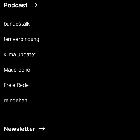
Podcast
bundestalk
fernverbindung
klima update°
Mauerecho
Freie Rede
reingehen
Newsletter