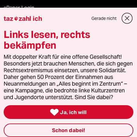
ePaper Login
taz
zahl ich
Gerade nicht

Downloads für Abonnierende
Links lesen, rechts
bekämpfen
© 2026 taz Verlags und Vertriebs GmbH
Mit doppelter Kraft für eine offene Gesellschaft!
Alle Rechte vorbehalten. Bei rechtlichen Fragen oder für Genehmigungen
wenden Sie sich bitte an
lizenzen@taz.de
Besonders jetzt brauchen Menschen, die sich gegen
Rechtsextremismus einsetzen, unsere Solidarität.
Daher gehen 50 Prozent der Einnahmen aus
Feedback
Redaktionsstatut
Kommune-Richtlinien
KI-
Neuanmeldungen an „Alles beginnt im Zentrum“ –
eine Kampagne, die bedrohte linke Kulturzentren
Leitlinie
Informant
Datenschutz
Impressum
AGB
und Jugendorte unterstützt. Sind Sie dabei?
Seitenwende
Einwilligungen widerrufen (Ads)

Ja, ich will
Schon dabei!