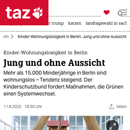

taz zahl ich
bergsteigen
usa unter trump
katzen
landtagswahl in sachs

taz zahl ich
erlin
Kinder-Wohnungslosigkeit in Berlin: Jung und ohne Aussicht
taz zahl ich
themen
Kinder-Wohnungslosigkeit in Berlin
Jung und ohne Aussicht
politik
Mehr als 15.000 Minderjährige in Berlin sind
öko
wohnungslos – Tendenz steigend. Der
Kinderschutzbund fordert Maßnahmen, die Grünen
gesellschaft
einen Systemwechsel.
kultur
11.8.2025
18:30 Uhr
teilen
sport