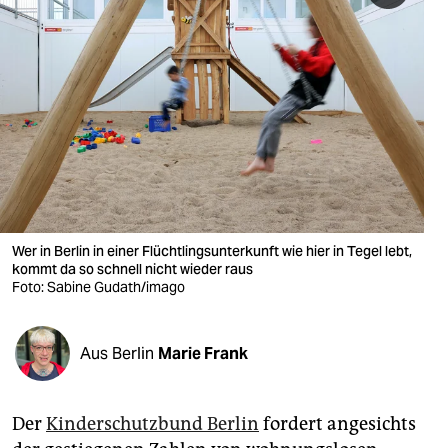
berlin
nord
wahrheit
verlag
verlag
veranstaltungen
Wer in Berlin in einer Flüchtlings­unterkunft wie hier in Tegel lebt,
shop
kommt da so schnell nicht wieder raus
Foto: Sabine Gudath/imago
fragen & hilfe
unterstützen
Aus Berlin
Marie Frank
abo
genossenschaft
Der
Kinderschutzbund Berlin
fordert angesichts