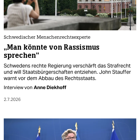
berlin
nord
wahrheit
Schwedischer Menschenrechtsexperte
verlag
„Man könnte von Rassismus
sprechen“
verlag
Schwedens rechte Regierung verschärft das Strafrecht
veranstaltungen
und will Staatsbürgerschaften entziehen. John Stauffer
warnt vor dem Abbau des Rechtsstaats.
shop
Interview von
Anne Diekhoff
fragen & hilfe
2.7.2026
unterstützen
abo
genossenschaft