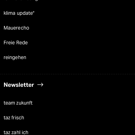
klima update°
Mauerecho
Freie Rede
reingehen
Newsletter
team zukunft
taz frisch
taz zahl ich