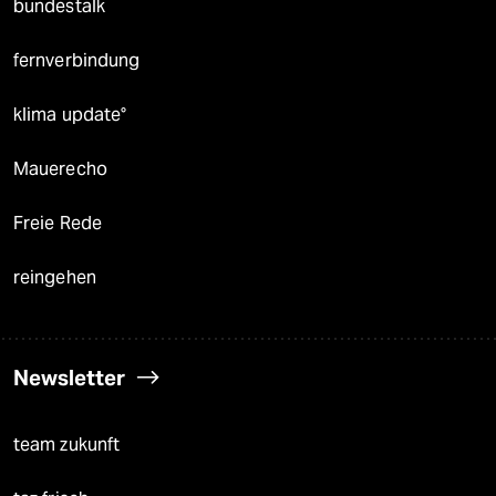
bundestalk
fernverbindung
klima update°
Mauerecho
Freie Rede
reingehen
Newsletter
team zukunft