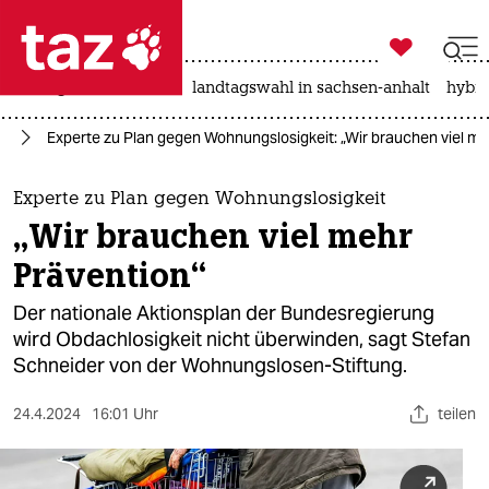

taz zahl ich
niedrigwasser
rente
landtagswahl in sachsen-anhalt
hybri

taz zahl ich
nd
Experte zu Plan gegen Wohnungslosigkeit: „Wir brauchen viel me
taz zahl ich
themen
Experte zu Plan gegen Wohnungslosigkeit
„Wir brauchen viel mehr
politik
Prävention“
öko
Der nationale Aktionsplan der Bundesregierung
wird Obdachlosigkeit nicht überwinden, sagt Stefan
gesellschaft
Schneider von der Wohnungslosen-Stiftung.
kultur
24.4.2024
16:01 Uhr
teilen
sport