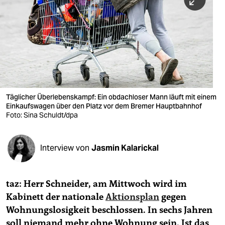
berlin
nord
wahrheit
verlag
verlag
Täglicher Überlebenskampf: Ein obdachloser Mann läuft mit einem
Einkaufswagen über den Platz vor dem Bremer Hauptbahnhof
veranstaltungen
Foto: Sina Schuldt/dpa
shop
fragen & hilfe
Interview von
Jasmin Kalarickal
unterstützen
taz: Herr Schneider, am Mittwoch wird im
abo
Kabinett der nationale
Aktionsplan
gegen
genossenschaft
Wohnungslosigkeit beschlossen. In sechs Jahren
soll niemand mehr ohne Wohnung sein. Ist das