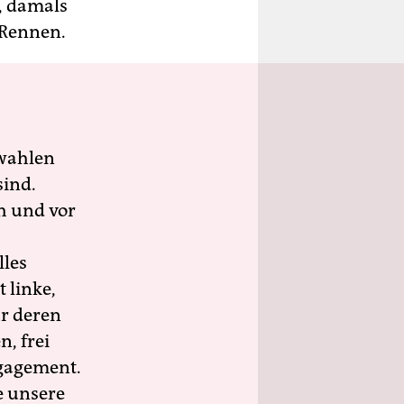
t, damals
 Rennen.
wahlen
sind.
h und vor
lles
 linke,
ür deren
n, frei
ngagement.
e unsere