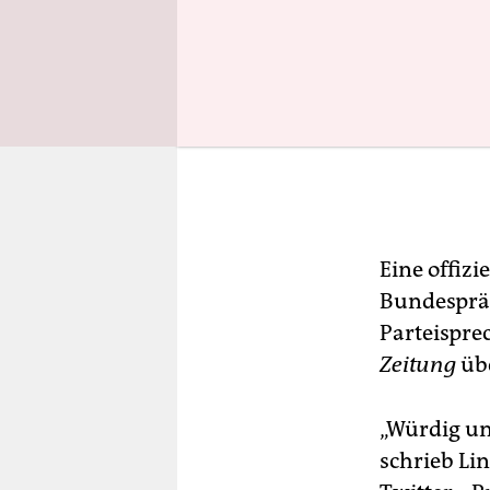
Eine offizi
Bundespräs
Parteispre
Zeitung
übe
„Würdig un
schrieb Li