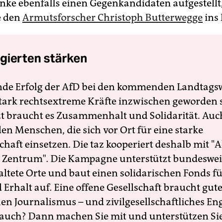
Linke ebenfalls einen Gegenkandidaten aufgestell
e den
Armutsforscher Christoph Butterwegge
ins
gierten stärken
nde Erfolg der AfD bei den kommenden Landtags
 stark rechtsextreme Kräfte inzwischen geworden 
zt braucht es Zusammenhalt und Solidarität. Auc
en Menschen, die sich vor Ort für eine starke
schaft einsetzen. Die taz kooperiert deshalb mit "A
 Zentrum". Die Kampagne unterstützt bundesweit
altete Orte und baut einen solidarischen Fonds f
Erhalt auf. Eine offene Gesellschaft braucht gute
en Journalismus – und zivilgesellschaftliches E
 auch? Dann machen Sie mit und unterstützen Si