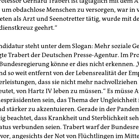
Professor Gerhard Trabert ist tagtäglich mit dem 
 um obdachlose Menschen zu versorgen, war in v
eten als Arzt und Seenotretter tätig, wurde mit 
ienstkreuz geehrt.“
didatur steht unter dem Slogan: Mehr soziale Ge
gte Trabert der Deutschen Presse-Agentur. Im 
Bundesregierung könne er dies nicht erkennen. „
ind so weit entfernt von der Lebensrealität der E
erleistungen, dass sie nicht mehr nachvollziehen
eutet, von Hartz IV leben zu müssen.“ Es müsse 
espräsidenten sein, das Thema der Ungleichheit 
d stärker zu akzentuieren. Gerade in der Pande
nig beachtet, dass Krankheit und Sterblichkeit se
tatus verbunden seien. Trabert warf der Bundesr
or, angesichts der Not von Flüchtlingen im Mitt