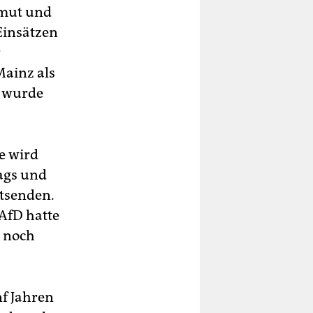
rmut und
Einsätzen
r
Mainz als
r wurde
e wird
tags und
ntsenden.
 AfD hatte
r noch
f Jahren