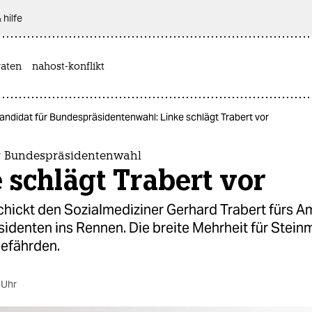
 hilfe
aten
nahost-konflikt
andidat für Bundespräsidentenwahl: Linke schlägt Trabert vor
r Bundespräsidentenwahl
 schlägt Trabert vor
chickt den Sozialmediziner Gerhard Trabert fürs A
denten ins Rennen. Die breite Mehrheit für Steinm
efährden.
 Uhr