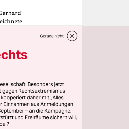
 Gerhard
eichnete
 Arme und
Gerade nicht
„Menschen
echts
-Walter
 für seine
s SPD,
esellschaft! Besonders jetzt
rt gegen Rechtsextremismus
z kooperiert daher mit „Alles
ller Einnahmen aus Anmeldungen
. September – an die Kampagne,
rstützt und Freiräume sichern will,
bei?