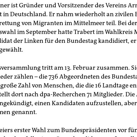
ner ist Gründer und Vorsitzender des Vereins A
 in Deutschland. Er nahm wiederholt an zivilen 
rettung von Migranten im Mittelmeer teil. Bei de
wahl im September hatte Trabert im Wahlkreis 
idat der Linken für den Bundestag kandidiert, e
 gewählt.
versammlung tritt am 13. Februar zusammen. Si
lieder zählen – die 736 Abgeordneten des Bundes
h große Zahl von Menschen, die die 16 Landtage e
tellt dort nach dpa-Recherchen 71 Mitglieder. Die
angekündigt, einen Kandidaten aufzustellen, abe
men genannt.
eiers erster Wahl zum Bundespräsidenten vor fün