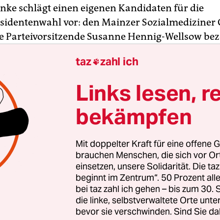
inke schlägt einen eigenen Kandidaten für die
identenwahl vor: den Mainzer Sozialmediziner
ie Parteivorsitzende Susanne Hennig-Wellsow bez
rigen, der für sein Engagement für Obdachlose,
taz
zahl ich

e bekannt ist, am Sonntagabend auf Twitter als 
 großem Herzen“. Der parteilose Arzt soll bei der
Links lesen, r
sammlung im Februar gegen
Amtsinhaber Frank
antreten. Dieser kann mit einer
breiten Mehrheit
bekämpfen
l
rechnen, da ihn sowohl die Ampel-Koalition au
d FDP als auch
CDU und CSU unterstützen
.
Mit doppelter Kraft für eine offene G
brauchen Menschen, die sich vor O
einsetzen, unsere Solidarität. Die ta
beginnt im Zentrum“. 50 Prozent a
bei taz zahl ich gehen – bis zum 30
die linke, selbstverwaltete Orte unte
bevor sie verschwinden. Sind Sie da