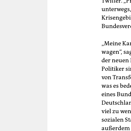
Twitter. „
unterwegs,
Krisengebi
Bundesverd
„Meine Kan
wagen“, sa
der neuen 
Politiker s
von Transf
was es bed
eines Bund
Deutschlan
viel zu we
sozialen S
außerdem v