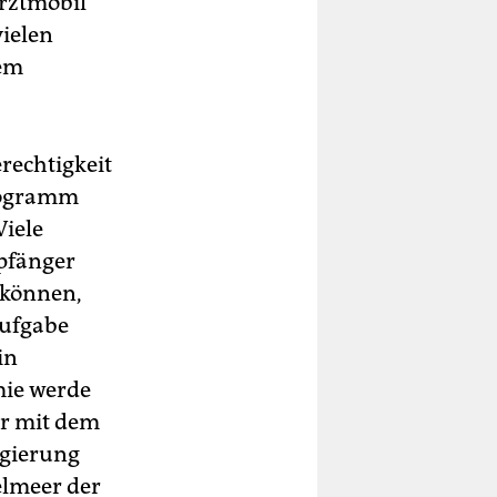
Arztmobil
ielen
dem
rechtigkeit
Programm
Viele
mpfänger
 können,
Aufgabe
in
mie werde
hr mit dem
egierung
elmeer der