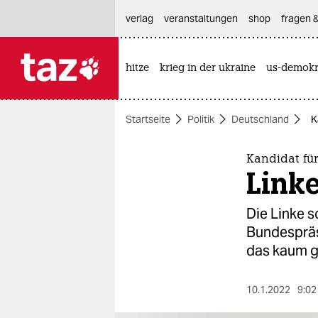
hautnavigation anspringen
hauptinhalt anspringen
footer anspringen
verlag
veranstaltungen
shop
fragen &
hitze
krieg in der ukraine
us-demokr

taz zahl ich
taz zahl ich
Startseite
Politik
Deutschland
K
themen
politik
Kandidat fü
Linke
öko
Die Linke s
gesellschaft
Bundespräsi
das kaum g
kultur
sport
10.1.2022
9:02