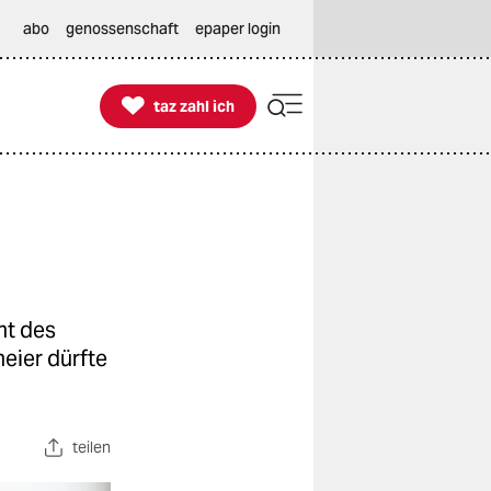
abo
genossenschaft
epaper login

taz zahl ich
taz zahl ich
mt des
eier dürfte
teilen