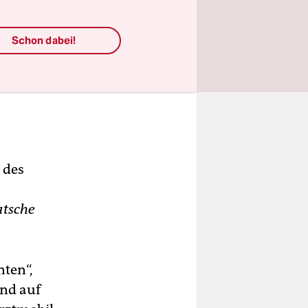
Schon dabei!
 des
tsche
ten“,
end auf