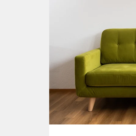
berlin
nord
wahrheit
verlag
verlag
veranstaltungen
shop
fragen & hilfe
unterstützen
abo
genossenschaft