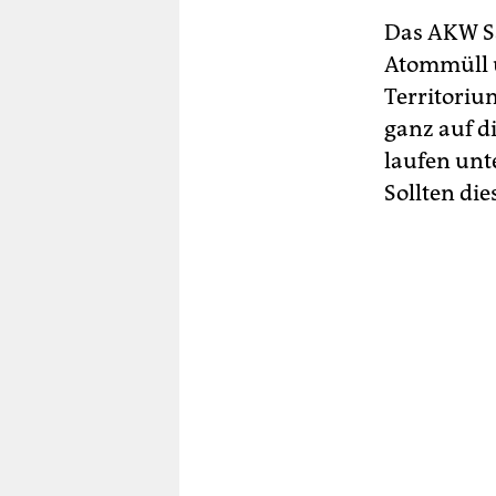
Das AKW Sa
Atommüll 
Territorium
ganz auf d
laufen unt
Sollten die