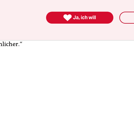
 dem friedlichen Atom verletzt. Und in den letzt
 das Kernkraftwerk tatsächlich das Ziel ununter

her Angriffe geworden. Die Artillerieangriffe wur
Ja, ich will
 stärker und gefährlicher, die Gefahr der Zerstö
 nuklearer Sicherheitseinrichtungen wird immer
licher.“