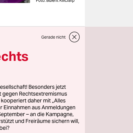
Foto: Bulent Kilic/afp
Gerade nicht
m
echts
ts vor
uf dessen
esellschaft! Besonders jetzt
rt gegen Rechtsextremismus
en von
z kooperiert daher mit „Alles
ller Einnahmen aus Anmeldungen
unserer
. September – an die Kampagne,
 wurden
rstützt und Freiräume sichern will,
n im
bei?