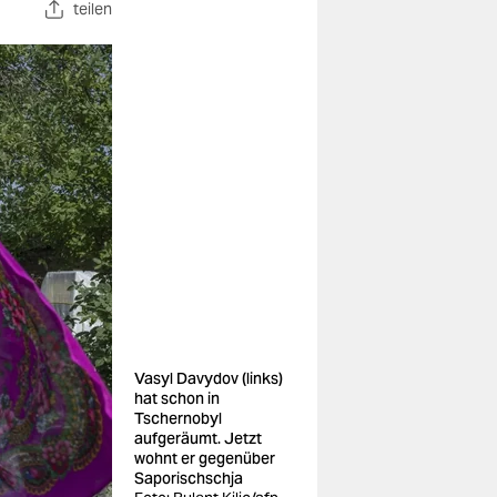
teilen
Vasyl Davydov (links)
hat schon in
Tschernobyl
aufgeräumt. Jetzt
wohnt er gegenüber
Saporischschja