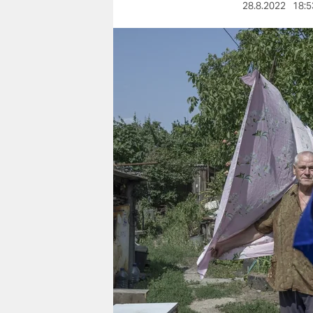
berlin
28.8.2022
18:5
nord
wahrheit
verlag
verlag
veranstaltungen
shop
fragen & hilfe
unterstützen
abo
genossenschaft