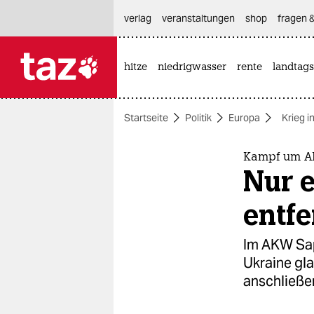
hautnavigation anspringen
hauptinhalt anspringen
footer anspringen
verlag
veranstaltungen
shop
fragen &
hitze
niedrigwasser
rente
landtags

taz zahl ich
taz zahl ich
Startseite
Politik
Europa
Krieg i
themen
politik
Kampf um A
Nur 
öko
entfe
gesellschaft
Im AKW Sapo
kultur
Ukraine gl
anschließe
sport