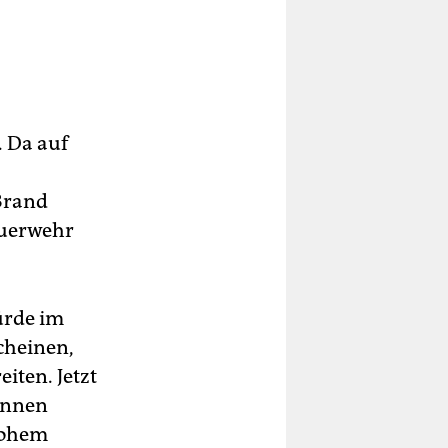
. Da auf
 Brand
euerwehr
ürde im
scheinen,
iten. Jetzt
i­nnen
hohem