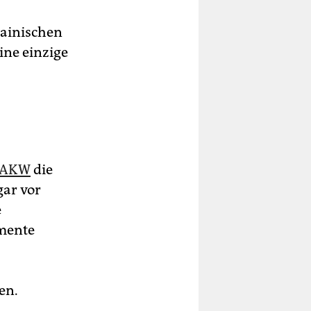
rainischen
ine einzige
 AKW
die
gar vor
e
emente
en.