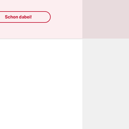
en zwei
brochener
den von
Schon dabei!
rung