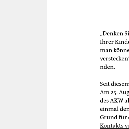
„Denken Si
Ihrer Kinde
man könne 
verstecken“
nden.
Seit diesem
Am 25. Aug
des AKW al
einmal den
Grund für 
Kontakts 