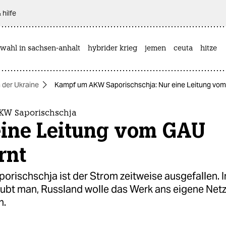
 hilfe
wahl in sachsen-anhalt
hybrider krieg
jemen
ceuta
hitze
n der Ukraine
Kampf um AKW Saporischschja: Nur eine Leitung vom
KW Saporischschja
eine Leitung vom GAU
rnt
rischschja ist der Strom zeitweise ausgefallen. I
aubt man, Russland wolle das Werk ans eigene Net
n.