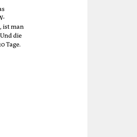
as
W-
, ist man
 Und die
20 Tage.