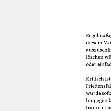
Regelmäßi
diesem Mun
auszuschli
löschen wü
oder einfa
Kritisch i
Friedensfal
würde sofo
hingegen ka
traumatisi