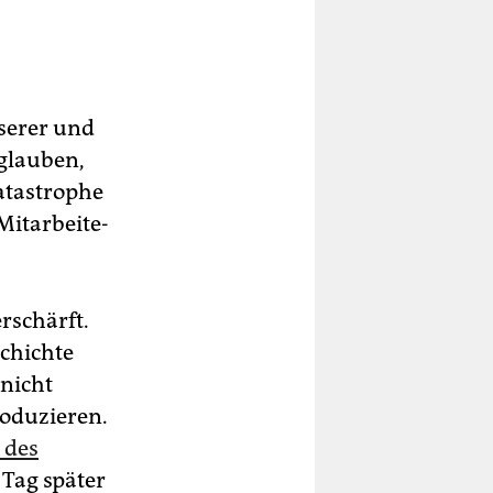
nserer und
 glauben,
atastrophe
t­ar­bei­te­
rschärft.
chichte
nicht
roduzieren.
 des
n Tag später