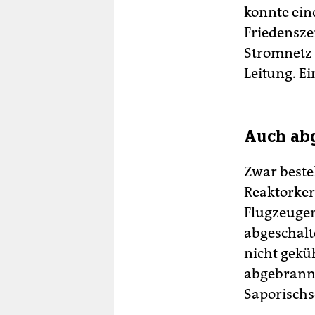
konnte ein
Friedensze
Stromnetz 
Leitung. E
Auch ab
Zwar beste
Reaktorker
Flugzeugen
abgeschalt
nicht gekü
abgebrann
Saporischs