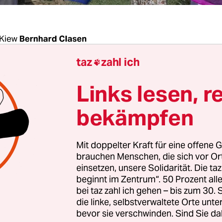
Kiew
Bernhard Clasen
taz
zahl ich

dtchen Enerhodar, Standort von Europas größte
Links lesen, r
erk, steigt die Angst vor einem Atomunfall. Berei
wandten sich die Mit­ar­bei­te­r:in­nen des AKW a
bekämpfen
anal in einem eindringlichen Appell an die
ichkeit.
Mit doppelter Kraft für eine offene G
brauchen Menschen, die sich vor O
ßer wird unsere Furcht um die Zukunft, das Leb
einsetzen, unsere Solidarität. Die ta
beginnt im Zentrum“. 50 Prozent a
Verwandten und Angehörigen und das Schicksal 
bei taz zahl ich gehen – bis zum 30
eißt es darin. „In den vergangenen fünf Monaten
die linke, selbstverwaltete Orte unte
 Normen, Grundsätze und Sicherheitsvorschrifte
bevor sie verschwinden. Sind Sie da