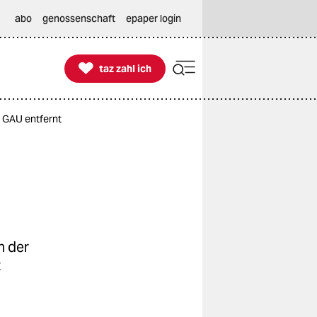
abo
genossenschaft
epaper login

taz zahl ich
taz zahl ich
 GAU entfernt
n der
z