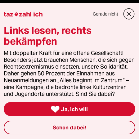
taz zahl ich
taz
zahl ich
Gerade nicht

taz lab Infobrief
Links lesen, rechts
bekämpfen
Veranstaltungen
Mit doppelter Kraft für eine offene Gesellschaft!
Besonders jetzt brauchen Menschen, die sich gegen
Rechtsextremismus einsetzen, unsere Solidarität.
Demnächst
Daher gehen 50 Prozent der Einnahmen aus
Neuanmeldungen an „Alles beginnt im Zentrum“ –
Vor Ort
eine Kampagne, die bedrohte linke Kulturzentren
und Jugendorte unterstützt. Sind Sie dabei?
Live im Stream

Ja, ich will
Vergangene
Schon dabei!
taz lab 2027