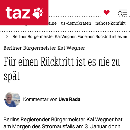

taz zahl ich
hitze
krieg in der ukraine
us-demokraten
nahost-konflikt

taz zahl ich
in
Berliner Bürgermeister Kai Wegner: Für einen Rücktritt ist es nie
taz zahl ich
Berliner Bürgermeister Kai Wegner
themen
Für einen Rücktritt ist es nie zu
politik
spät
öko
gesellschaft
Kommentar von
Uwe Rada
kultur
sport
Berlins Regierender Bürgermeister Kai Wegner hat
am Morgen des Stromausfalls am 3. Januar doch