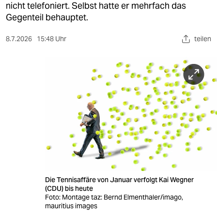
berlin
nicht telefoniert. Selbst hatte er mehrfach das
Gegenteil behauptet.
nord
8.7.2026
15:48 Uhr
teilen
wahrheit
verlag
verlag
veranstaltungen
shop
fragen & hilfe
unterstützen
Die Tennisaffäre von Januar verfolgt Kai Wegner
abo
(CDU) bis heute
Foto: Montage taz: Bernd Elmenthaler/imago,
genossenschaft
mauritius images