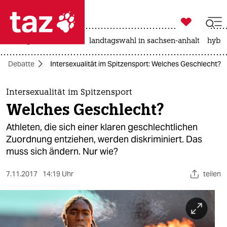

taz zahl ich
niedrigwasser
rente
landtagswahl in sachsen-anhalt
hybri

taz zahl ich
Debatte
Intersexualität im Spitzensport: Welches Geschlecht?
taz zahl ich
themen
Intersexualität im Spitzensport
Welches Geschlecht?
politik
Athleten, die sich einer klaren geschlechtlichen
öko
Zuordnung entziehen, werden diskriminiert. Das
muss sich ändern. Nur wie?
gesellschaft
7.11.2017
14:19 Uhr
teilen
kultur
sport