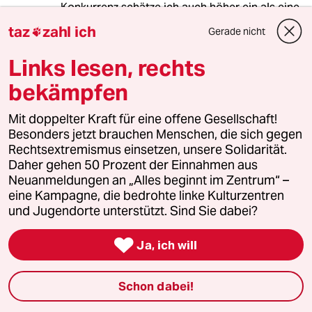
Konkurrenz schätze ich auch höher ein als eine
vermeinte, aber so nicht existente
taz
zahl ich
Gerade nicht

Chancengleichheit. Gene sind nicht "fair" und
niemand hat exakt die gleichen Chancen wie
Links lesen, rechts
ein anderer Mensch. Besser als Ausschlüsse
und Diskriminierung: Das Schauspiel genießen
bekämpfen
und die Frage nach einer (utopischen)
Gerechtigkeit im Sport nicht mehr ganz so
Mit doppelter Kraft für eine offene Gesellschaft!
wichtig nehmen.
Besonders jetzt brauchen Menschen, die sich gegen
Rechtsextremismus einsetzen, unsere Solidarität.
Daher gehen 50 Prozent der Einnahmen aus
Neuanmeldungen an „Alles beginnt im Zentrum“ –
849 (Profil gelöscht)
8G
eine Kampagne, die bedrohte linke Kulturzentren
08.11.2017
,
08:35 Uhr
und Jugendorte unterstützt. Sind Sie dabei?
@85198 (Profil gelöscht):

"Es geht beim Leistungssport um
Ja, ich will
eine nationalistische und/oder
kapitalistische Leistungsschau um
Schon dabei!
Konkurrenz mit allen zur Verfügung
stehenden (legalen) Mitteln."