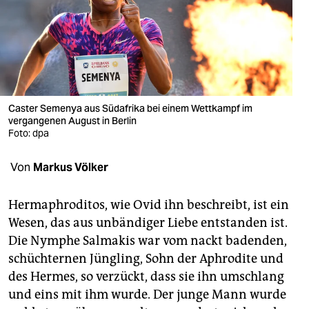
berlin
nord
wahrheit
verlag
Caster Semenya aus Südafrika bei einem Wettkampf im
vergangenen August in Berlin
verlag
Foto: dpa
veranstaltungen
Von
Markus Völker
shop
fragen & hilfe
Hermaphroditos, wie Ovid ihn beschreibt, ist ein
Wesen, das aus unbändiger Liebe entstanden ist.
unterstützen
Die Nymphe Salmakis war vom nackt badenden,
schüchternen Jüngling, Sohn der Aphrodite und
abo
des Hermes, so verzückt, dass sie ihn umschlang
genossenschaft
und eins mit ihm wurde. Der junge Mann wurde