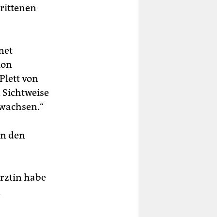
rittenen
net
ion
Plett von
 Sichtweise
uwachsen.“
in den
Ärztin habe
.