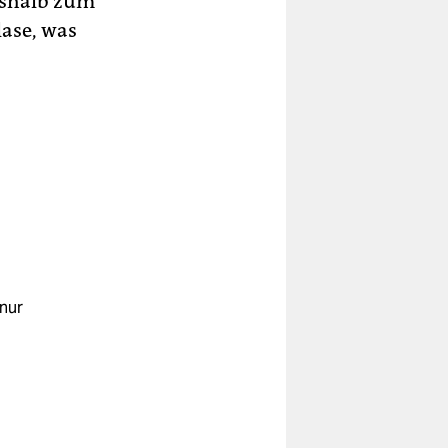
eshalb zum
lase, was
nur
0,1