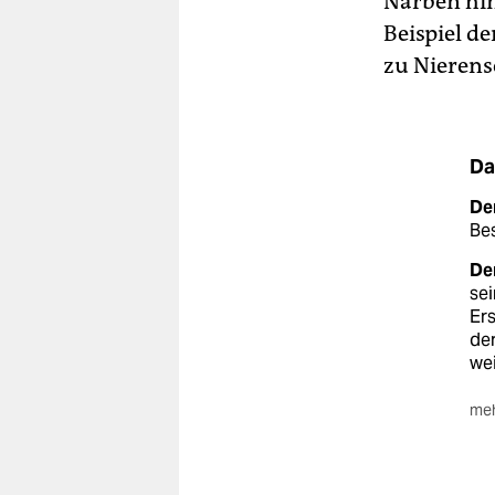
Narben hin
Beispiel d
zu Nieren
Da
Der
Bes
De
se
Er
de
wei
meh
Sta
und