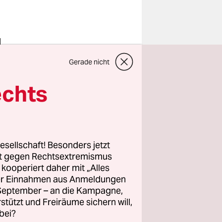
d
Kinder mit
Gerade nicht
ren.
echts
st eine
ud nun der
ng.
esellschaft! Besonders jetzt
rt gegen Rechtsextremismus
, die
z kooperiert daher mit „Alles
alter
ller Einnahmen aus Anmeldungen
hwerden
. September – an die Kampagne,
rstützt und Freiräume sichern will,
bei?
Katzer, die