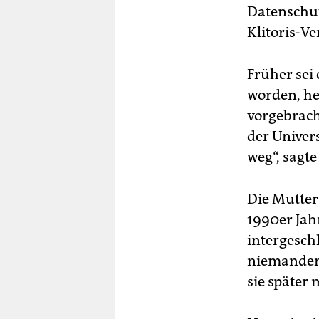
Datenschut
Klitoris-V
Früher sei 
worden, he
vorgebrach
der Univer
weg“, sagte
Die Mutter
1990er Jah
intergesch
niemandem 
sie später 