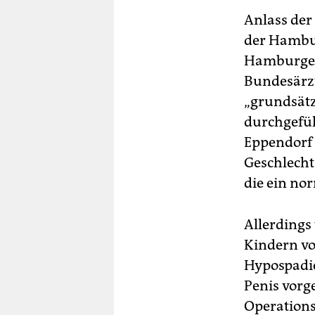
Anlass de
der Hambur
Hamburger 
Bundesärz
„grundsätz
durchgefüh
Eppendorf 
Geschlecht
die ein no
Allerdings 
Kindern vo
Hypospadie
Penis vorg
Operations