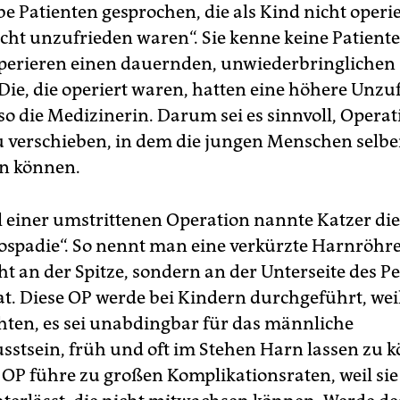
be Patienten gesprochen, die als Kind nicht operi
cht unzufrieden waren“. Sie kenne keine Patiente
perieren einen dauernden, unwiederbringlichen
„Die, die operiert waren, hatten eine höhere Unzu
 so die Medizinerin. Darum sei es sinnvoll, Opera
zu verschieben, in dem die jungen Menschen selbe
n können.
el einer umstrittenen Operation nannte Katzer di
ospadie“. So nennt man eine verkürzte Harnröhre,
t an der Spitze, sondern an der Unterseite des Pe
t. Diese OP werde bei Kindern durchgeführt, wei
hten, es sei unabdingbar für das männliche
sstsein, früh und oft im Stehen Harn lassen zu 
 OP führe zu großen Komplikationsraten, weil si