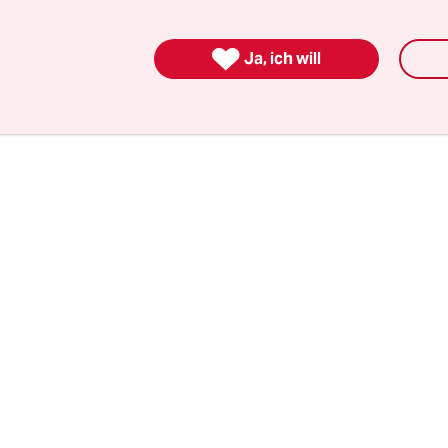
nstitut für Angewandte Sexualwissenschaft der 
ätig ist.

Ja, ich will