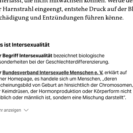
terlässt, die nicht mitwachsen können. Werde d
er Harnstrahl eingeengt, entstehe Druck auf der B
schädigung und Entzündungen führen könne.
s ist Intersexualität
 Begriff Intersexualität
bezeichnet biologische
onderheiten bei der Geschlechterdifferenzierung.
r
Bundesverband Intersexuelle Menschen e. V.
erklärt auf
iner Homepage, es handele sich um Menschen, „deren
scheinungsbild von Geburt an hinsichtlich der Chromosomen,
r Keimdrüsen, der Hormonproduktion oder Körperform nicht 
blich oder männlich ist, sondern eine Mischung darstellt“.
r anzeigen
tistiken
weisen darauf hin, dass je nach Definition zwischen 
 knapp 2 Prozent der Bevölkerung intergeschlechtlich sind.