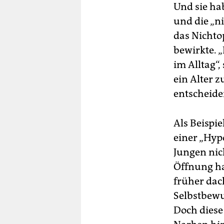
Und sie ha
und die „ni
das Nichto
bewirkte. 
im Alltag“,
ein Alter 
entscheide
Als Beispi
einer „Hyp
Jungen nich
Öffnung ha
früher dac
Selbstbewu
Doch diese