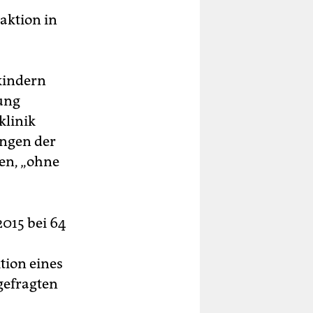
aktion in
kindern
ung
klinik
ungen der
en, „ohne
.
2015 bei 64
tion eines
gefragten