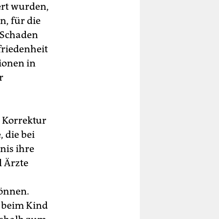
ert wurden,
n, für die
 Schaden
friedenheit
tionen in
r
e Korrektur
 die bei
nis ihre
l Ärzte
können.
e beim Kind