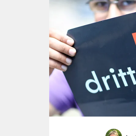
berlin
nord
wahrheit
verlag
verlag
veranstaltungen
shop
fragen & hilfe
unterstützen
abo
genossenschaft