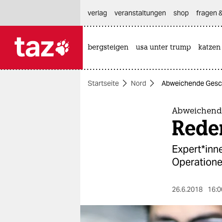
hautnavigation anspringen
hauptinhalt anspringen
footer anspringen
verlag
veranstaltungen
shop
fragen &
bergsteigen
usa unter trump
katzen

taz zahl ich
taz zahl ich
Startseite
Nord
Abweichende Gesch
themen
politik
Abweichend
Reden
öko
Expert*inne
gesellschaft
Operatione
kultur
26.6.2018
16:0
sport