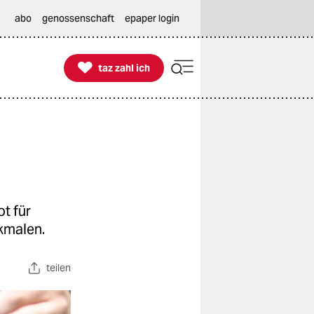
abo
genossenschaft
epaper login

taz zahl ich
taz zahl ich
t für
kmalen.
teilen