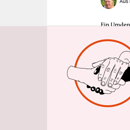
Aus
epaper login
Ein Umden
medizinisc
abweichen
Dennoch ge
„maskulini
Studie
der 
Wissenscha
Sie habe in
Operatione
hinter sic
und Leid w
Lebensfreu