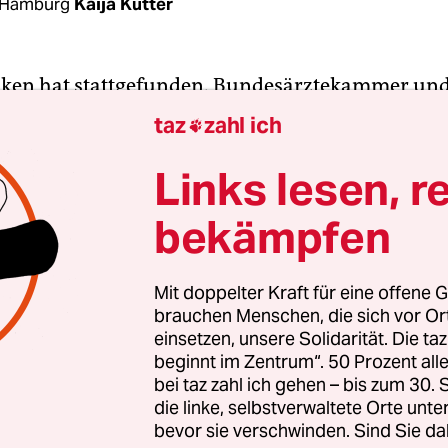
 Hamburg
Kaija Kutter
ken hat stattgefunden. Bundesärztekammer un
he Leitlinien mahnen schon seit einigen Jahren, 
taz
zahl ich

den Geschlechtsmerkmalen nicht mehr zu operie
ht die Zahl der „feminisierenden“ und
Links lesen, r
sierenden“ Operationen nicht zurück, wie unläng
bekämpfen
Psychologin Ulrike Klöppel ergab. In Hamburg l
ftsausschuss vier Expert*innen zu einer Anhöru
Mit doppelter Kraft für eine offene G
brauchen Menschen, die sich vor O
 ihrer Zeit als Ärztin oft Patienten vor sich gehabt
einsetzen, unsere Solidarität. Die ta
n an variablen Geschlechtsmerkmalen im Kindes
beginnt im Zentrum“. 50 Prozent a
h hatten, und denen dies später körperliche Besc
bei taz zahl ich gehen – bis zum 30
ie Schmerzen, Unfruchtbarkeit und Verlust der
die linke, selbstverwaltete Orte unte
bevor sie verschwinden. Sind Sie da
de verursachte, berichtete die Urologin Michaela 