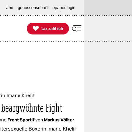
abo
genossenschaft
epaper login

taz zahl ich
taz zahl ich
in Imane Khelif
 beargwöhnte Fight
mne
Front Sportif
von
Markus Völker
intersexuelle Boxerin Imane Khelif