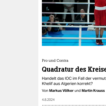
berlin
nord
wahrheit
verlag
verlag
veranstaltungen
shop
Pro und Contra
Quadratur des Kreis
fragen & hilfe
Handelt das IOC im Fall der vermut
unterstützen
Khelif aus Algerien korrekt?
abo
Von
Markus Völker
und
Martin Krauss
genossenschaft
4.8.2024