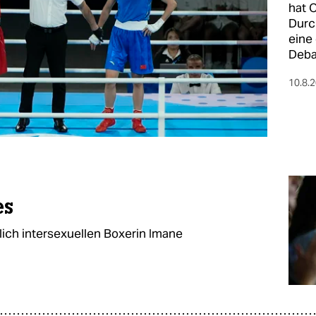
hat 
Durc
eine
Deba
10.8.
es
lich intersexuellen Boxerin Imane