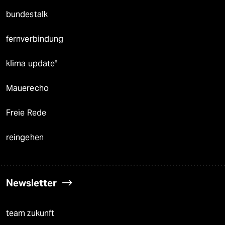
bundestalk
fernverbindung
klima update°
Mauerecho
Freie Rede
reingehen
Newsletter
team zukunft