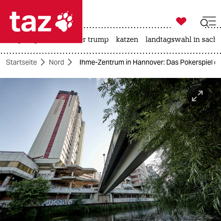

taz zahl ich
bergsteigen
usa unter trump
katzen
landtagswahl in sachs

taz zahl ich
Startseite
Nord
Ihme-Zentrum in Hannover: Das Pokerspiel d
taz zahl ich
themen
politik
öko
gesellschaft
kultur
sport