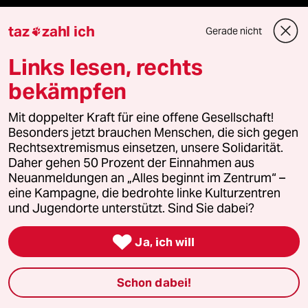
taz frisch
taz
zahl ich
Gerade nicht

taz zahl ich
Links lesen, rechts
bekämpfen
taz lab Infobrief
Mit doppelter Kraft für eine offene Gesellschaft!
Besonders jetzt brauchen Menschen, die sich gegen
Veranstaltungen
Rechtsextremismus einsetzen, unsere Solidarität.
Daher gehen 50 Prozent der Einnahmen aus
Neuanmeldungen an „Alles beginnt im Zentrum“ –
Demnächst
eine Kampagne, die bedrohte linke Kulturzentren
und Jugendorte unterstützt. Sind Sie dabei?
Vor Ort

Ja, ich will
Live im Stream
Schon dabei!
Vergangene