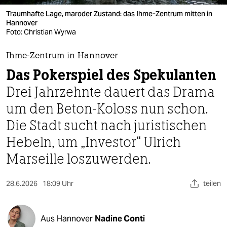
berlin
Traumhafte Lage, maroder Zustand: das Ihme-Zentrum mitten in
nord
Hannover
Foto: Christian Wyrwa
wahrheit
Ihme-Zentrum in Hannover
verlag
Das Pokerspiel des Spekulanten
Drei Jahrzehnte dauert das Drama
verlag
um den Beton-Koloss nun schon.
veranstaltungen
Die Stadt sucht nach juristischen
shop
Hebeln, um „Investor“ Ulrich
fragen & hilfe
Marseille loszuwerden.
unterstützen
28.6.2026
18:09 Uhr
teilen
abo
genossenschaft
Aus Hannover
Nadine Conti