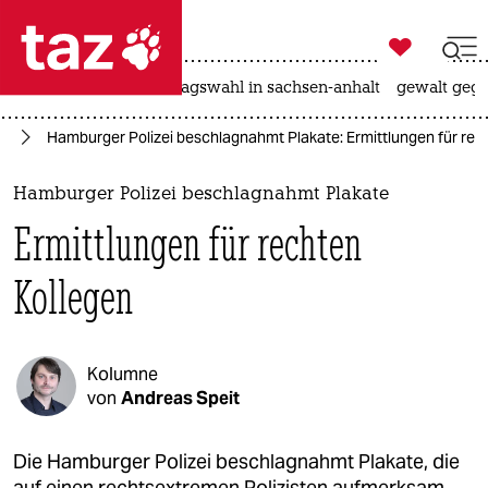

taz zahl ich
nahost-konflikt
landtagswahl in sachsen-anhalt
gewalt gege

taz zahl ich
us
Hamburger Polizei beschlagnahmt Plakate: Ermittlungen für rec
taz zahl ich
themen
Hamburger Polizei beschlagnahmt Plakate
Ermittlungen für rechten
politik
Kollegen
öko
gesellschaft
Kolumne
kultur
von
Andreas Speit
sport
Die Hamburger Polizei beschlagnahmt Plakate, die
auf einen rechtsextremen Polizisten aufmerksam