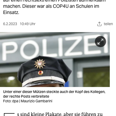
berlin
machen. Dieser war als COP4U an Schulen im
nord
Einsatz.
wahrheit
6.2.2023
10:49 Uhr
teilen
verlag
verlag
veranstaltungen
shop
fragen & hilfe
unterstützen
Unter einer dieser Mützen steckte auch der Kopf des Kollegen,
der rechte Posts verbreitete
abo
Foto: dpa | Maurizio Gambarini
genossenschaft
s sind kleine Plakate, aber sie führen zu