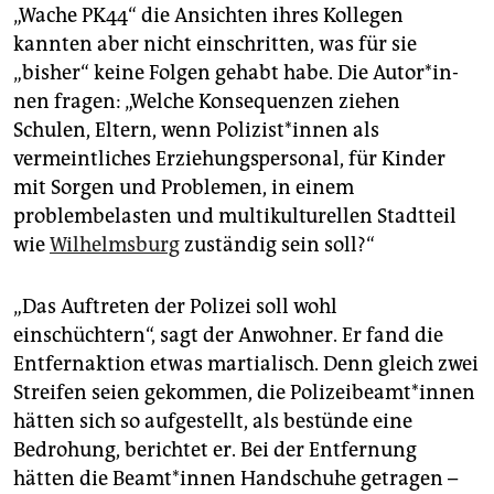
„Wache PK44“ die Ansichten ihres Kollegen
kannten aber nicht einschritten, was für sie
„bisher“ keine Folgen gehabt habe. Die Au­tor*­in­
nen fragen: „Welche Konsequenzen ziehen
Schulen, Eltern, wenn Po­li­zis­t*in­nen als
vermeintliches Erziehungspersonal, für Kinder
mit Sorgen und Problemen, in einem
problembelasten und multikulturellen Stadtteil
wie
Wilhelmsburg
zuständig sein soll?“
„Das Auftreten der Polizei soll wohl
einschüchtern“, sagt der Anwohner. Er fand die
Entfernaktion etwas martialisch. Denn gleich zwei
Streifen seien gekommen, die Polizeibeamt*in­nen
hätten sich so aufgestellt, als bestünde eine
Bedrohung, berichtet er. Bei der Entfernung
hätten die Be­am­t*in­nen Handschuhe getragen –