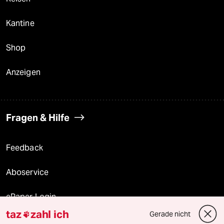
Kantine
Shop
Anzeigen
Fragen & Hilfe
Feedback
Aboservice
ePaper Login
taz
zahl ich
Gerade nicht

Downloads für Abonnierende