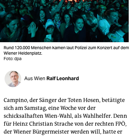
berlin
nord
wahrheit
verlag
Rund 120.000 Menschen kamen laut Polizei zum Konzert auf dem
Wiener Heldenplatz.
verlag
Foto: dpa
veranstaltungen
shop
Aus Wien
Ralf Leonhard
fragen & hilfe
Campino, der Sänger der Toten Hosen, betätigte
unterstützen
sich am Samstag, eine Woche vor der
abo
schicksalhaften Wien-Wahl, als Wahlhelfer. Denn
für Heinz Christian Strache von der rechten FPÖ,
genossenschaft
der Wiener Bürgermeister werden will, hatte er