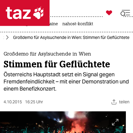

taz zahl ich
hitze
krieg in der ukraine
nahost-konflikt

taz zahl ich
ht
Großdemo für Asylsuchende in Wien: Stimmen für Geflüchtete
taz zahl ich
themen
Großdemo für Asylsuchende in Wien
Stimmen für Geflüchtete
politik
Österreichs Hauptstadt setzt ein Signal gegen
öko
Fremdenfeindlichkeit – mit einer Demonstration und
einem Benefizkonzert.
gesellschaft
4.10.2015
16:25 Uhr
teilen
kultur
sport