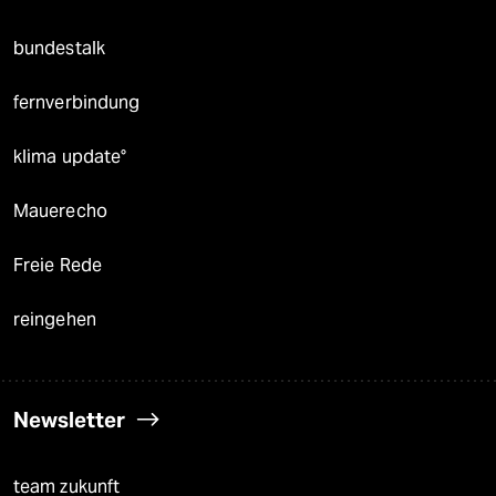
bundestalk
fernverbindung
klima update°
Mauerecho
Freie Rede
reingehen
Newsletter
team zukunft