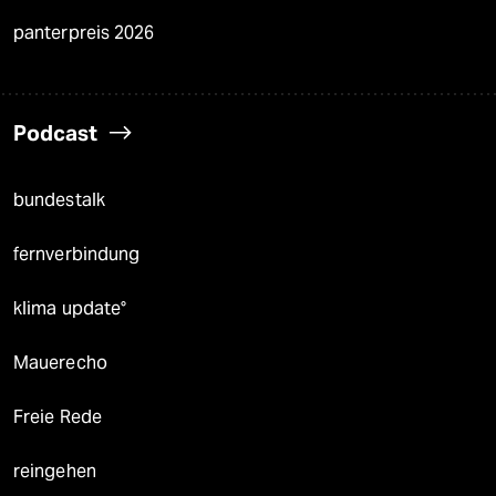
panterpreis 2026
Podcast
bundestalk
fernverbindung
klima update°
Mauerecho
Freie Rede
reingehen