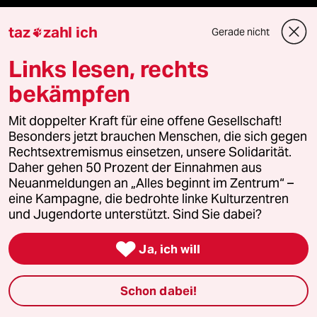
taz Archiv
taz
zahl ich
Gerade nicht

Links lesen, rechts
Mehr taz Angebote
bekämpfen
Mit doppelter Kraft für eine offene Gesellschaft!
Reisen
Besonders jetzt brauchen Menschen, die sich gegen
Rechtsextremismus einsetzen, unsere Solidarität.
Kantine
Daher gehen 50 Prozent der Einnahmen aus
Neuanmeldungen an „Alles beginnt im Zentrum“ –
eine Kampagne, die bedrohte linke Kulturzentren
Shop
und Jugendorte unterstützt. Sind Sie dabei?
Anzeigen

Ja, ich will
Schon dabei!
Fragen & Hilfe