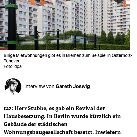
berlin
nord
wahrheit
verlag
verlag
Billige Mietwohnungen gibt es in Bremen zum Beispiel in Osterholz-
Tenever
veranstaltungen
Foto: dpa
shop
Interview von
Gareth Joswig
fragen & hilfe
unterstützen
taz: Herr Stubbe, es gab ein Revival der
abo
Hausbesetzung. In Berlin wurde kürzlich ein
Gebäude der städtischen
genossenschaft
Wohnungsbaugesellschaft besetzt. Inwiefern