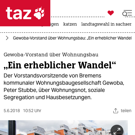

taz zahl ich
ceuta
hitze
bergsteigen
katzen
landtagswahl in sachsen-

taz zahl ich
en
Gewoba-Vorstand über Wohnungsbau: „Ein erheblicher Wandel“
taz zahl ich
themen
Gewoba-Vorstand über Wohnungsbau
„Ein erheblicher Wandel“
politik
Der Vorstandsvorsitzende von Bremens
öko
kommunaler Wohnungsbaugesellschaft Gewoba,
Peter Stubbe, über Wohnungsnot, soziale
gesellschaft
Segregation und Hausbesetzungen.
kultur
5.6.2018
10:52 Uhr
teilen
sport