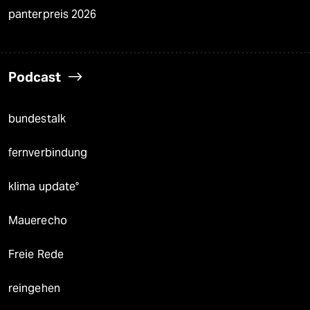
panterpreis 2026
Podcast
bundestalk
fernverbindung
klima update°
Mauerecho
Freie Rede
reingehen