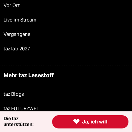
Vor Ort
Live im Stream
Vergangene
taz lab 2027
Mehr taz Lesestoff
taz Blogs
taz FUTURZWEI
Die taz

Ja, ich will
Le Monde diplomatique
unterstützen: