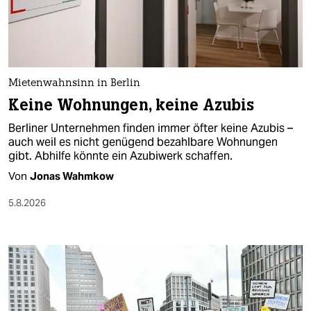
berlin
nord
wahrheit
Mietenwahnsinn in Berlin
verlag
Keine Wohnungen, keine Azubis
verlag
Berliner Unternehmen finden immer öfter keine Azubis –
auch weil es nicht genügend bezahlbare Wohnungen
veranstaltungen
gibt. Abhilfe könnte ein Azubiwerk schaffen.
shop
Von
Jonas Wahmkow
fragen & hilfe
5.8.2026
unterstützen
abo
genossenschaft