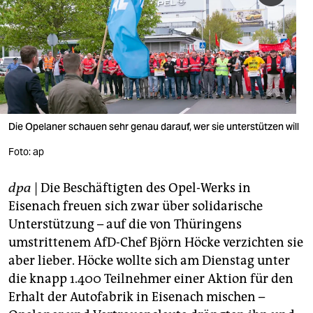
berlin
nord
wahrheit
verlag
verlag
Die Opelaner schauen sehr genau darauf, wer sie unterstützen will
veranstaltungen
Foto: ap
shop
dpa
| Die Beschäftigten des Opel-Werks in
fragen & hilfe
Eisenach freuen sich zwar über solidarische
Unterstützung – auf die von Thüringens
unterstützen
umstrittenem AfD-Chef Björn Höcke verzichten sie
aber lieber. Höcke wollte sich am Dienstag unter
abo
die knapp 1.400 Teilnehmer einer Aktion für den
genossenschaft
Erhalt der Autofabrik in Eisenach mischen –