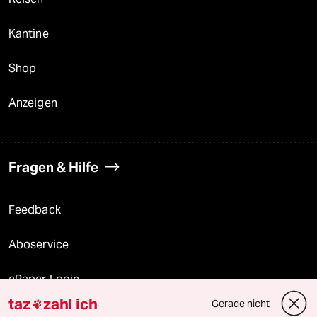
Kantine
Shop
Anzeigen
Fragen & Hilfe
Feedback
Aboservice
ePaper Login
taz
zahl ich
Gerade nicht

Downloads für Abonnierende