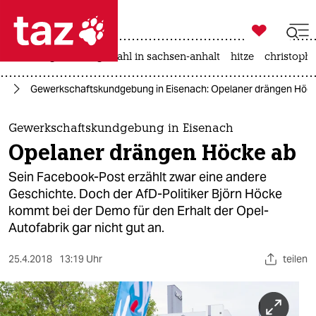

taz zahl ich
iran-krieg
landtagswahl in sachsen-anhalt
hitze
christophe

taz zahl ich
fD
Gewerkschaftskundgebung in Eisenach: Opelaner drängen Höc
taz zahl ich
themen
Gewerkschaftskundgebung in Eisenach
Opelaner drängen Höcke ab
politik
Sein Facebook-Post erzählt zwar eine andere
öko
Geschichte. Doch der AfD-Politiker Björn Höcke
kommt bei der Demo für den Erhalt der Opel-
gesellschaft
Autofabrik gar nicht gut an.
kultur
25.4.2018
13:19 Uhr
teilen
sport