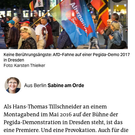
berlin
nord
wahrheit
verlag
verlag
Keine Berührungsängste: AfD-Fahne auf einer Pegida-Demo 2017
in Dresden
veranstaltungen
Foto: Karsten Thielker
shop
Aus Berlin
Sabine am Orde
fragen & hilfe
unterstützen
Als Hans-Thomas Tillschneider an einem
abo
Montagabend im Mai 2016 auf der Bühne der
Pegida-Demonstration in Dresden steht, ist das
genossenschaft
eine Premiere. Und eine Provokation. Auch für die