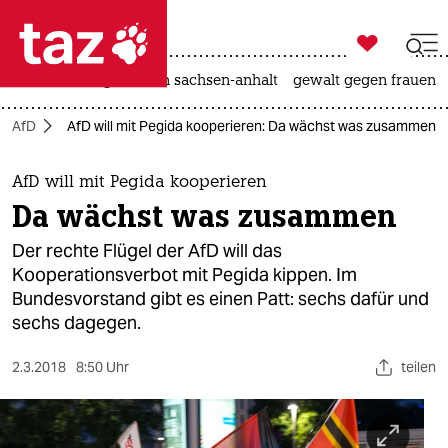

taz zahl ich
hitze
landtagswahl in sachsen-anhalt
gewalt gegen frauen

taz zahl ich
AfD
AfD will mit Pegida kooperieren: Da wächst was zusammen
taz zahl ich
themen
AfD will mit Pegida kooperieren
Da wächst was zusammen
politik
Der rechte Flügel der AfD will das
öko
Kooperationsverbot mit Pegida kippen. Im
Bundesvorstand gibt es einen Patt: sechs dafür und
gesellschaft
sechs dagegen.
kultur
2.3.2018
8:50 Uhr
teilen
sport