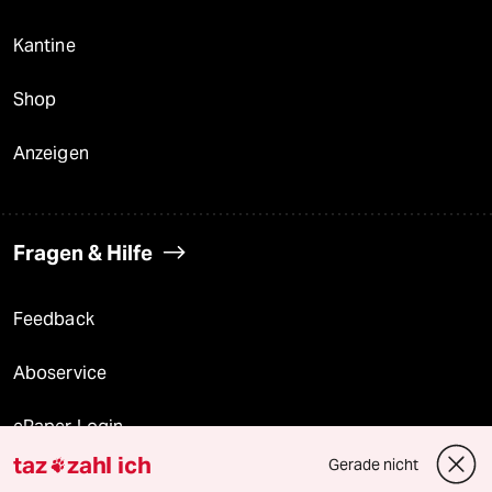
Kantine
Shop
Anzeigen
Fragen & Hilfe
Feedback
Aboservice
ePaper Login
taz
zahl ich
Gerade nicht

Downloads für Abonnierende