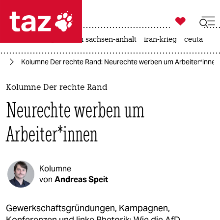

taz zahl ich
hitze
landtagswahl in sachsen-anhalt
iran-krieg
ceuta

taz zahl ich
fD
Kolumne Der rechte Rand: Neurechte werben um Arbeiter*innen
taz zahl ich
themen
Kolumne Der rechte Rand
Neurechte werben um
politik
Arbeiter*innen
öko
gesellschaft
Kolumne
kultur
von
Andreas Speit
sport
Gewerkschaftsgründungen, Kampagnen,
Konferenzen und linke Rhetorik: Wie die AfD