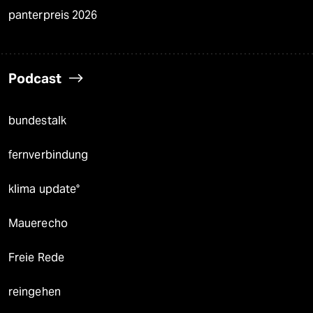
panterpreis 2026
Podcast
bundestalk
fernverbindung
klima update°
Mauerecho
Freie Rede
reingehen