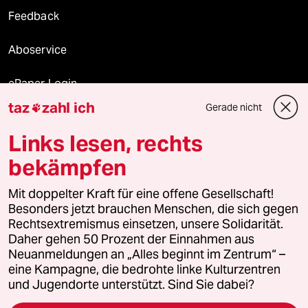
Feedback
Aboservice
ePaper Login
taz
zahl ich
Gerade nicht

Downloads für Abonnierende
Links lesen, rechts
bekämpfen
© 2026 taz Verlags und Vertriebs GmbH
Alle Rechte vorbehalten. Bei rechtlichen Fragen oder für Genehmigungen
Mit doppelter Kraft für eine offene Gesellschaft!
wenden Sie sich bitte an
lizenzen@taz.de
Besonders jetzt brauchen Menschen, die sich gegen
Rechtsextremismus einsetzen, unsere Solidarität.
Daher gehen 50 Prozent der Einnahmen aus
Feedback
Redaktionsstatut
Kommune-Richtlinien
KI-
Neuanmeldungen an „Alles beginnt im Zentrum“ –
eine Kampagne, die bedrohte linke Kulturzentren
Leitlinie
Informant
Datenschutz
Impressum
AGB
und Jugendorte unterstützt. Sind Sie dabei?