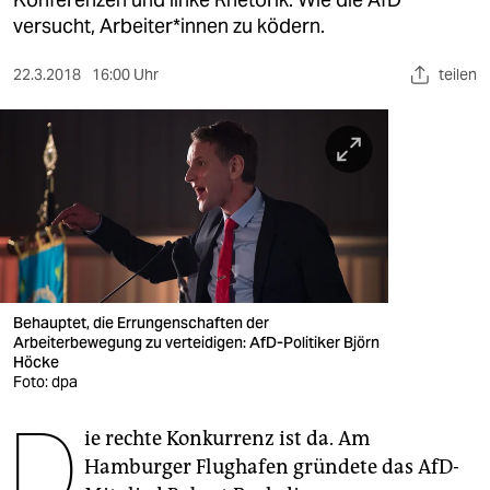
berlin
versucht, Arbeiter*innen zu ködern.
nord
22.3.2018
16:00 Uhr
teilen
wahrheit
verlag
verlag
veranstaltungen
shop
fragen & hilfe
Behauptet, die Errungenschaften der
Arbeiterbewegung zu verteidigen: AfD-Politiker Björn
unterstützen
Höcke
Foto: dpa
abo
D
ie rechte Konkurrenz ist da. Am
genossenschaft
Hamburger Flughafen gründete das AfD-