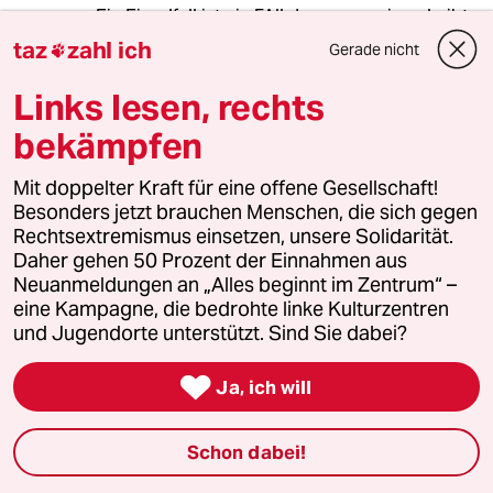
Ein Einzelfall ist ein FAll den es nur einmal gibt.
taz
zahl ich
Gerade nicht

Gibt es mehr davon ist es mindestenz eine
Tendenz oder Bereitschaft für ein bestimmtes
Links lesen, rechts
Verhalten.
bekämpfen
Das Framing des sogenannten Einzelfalls ist
verharmlosend.
Mit doppelter Kraft für eine offene Gesellschaft!
Besonders jetzt brauchen Menschen, die sich gegen
Rechtsextremismus einsetzen, unsere Solidarität.
Daher gehen 50 Prozent der Einnahmen aus
Martin Sauer
MS
Neuanmeldungen an „Alles beginnt im Zentrum“ –
01.06.2025
,
17:28 Uhr
eine Kampagne, die bedrohte linke Kulturzentren
Jetzt sind hier für 3 Jahre 11 Delikte der AfD
und Jugendorte unterstützt. Sind Sie dabei?
aufgeführt. In dieser Zeit wurden alleine in
Deutschland 1,8 Milionen Körperverletzungen

Ja, ich will
angezeigt.
de.statista.com/st...letzung-seit-1995/
Schon dabei!