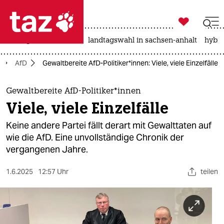

taz zahl ich
niedrigwasser
rente
landtagswahl in sachsen-anhalt
hybri

taz zahl ich
AfD
Gewaltbereite AfD-Politiker*innen: Viele, viele Einzelfälle
taz zahl ich
themen
Gewaltbereite AfD-Politiker*innen
Viele, viele Einzelfälle
politik
Keine andere Partei fällt derart mit Gewalttaten auf
öko
wie die AfD. Eine unvollständige Chronik der
vergangenen Jahre.
gesellschaft
1.6.2025
12:57 Uhr
teilen
kultur
sport