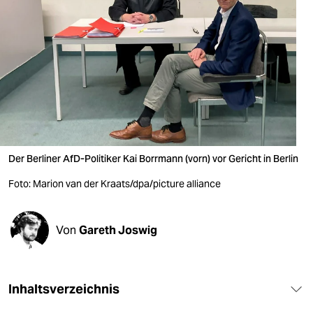
berlin
nord
wahrheit
verlag
verlag
veranstaltungen
Der Berliner AfD-Politiker Kai Borrmann (vorn) vor Gericht in Berlin
shop
Foto: Marion van der Kraats/dpa/picture alliance
fragen & hilfe
Von
Gareth Joswig
unterstützen
abo
genossenschaft
Inhaltsverzeichnis