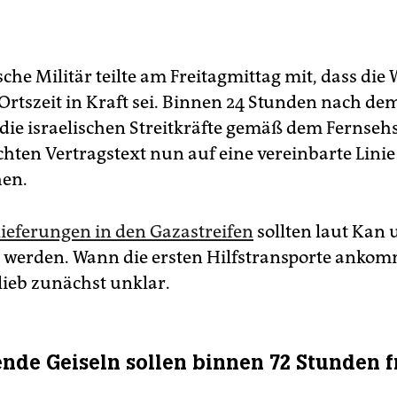
sche Militär teilte am Freitagmittag mit, dass di
 Ortszeit in Kraft sei. Binnen 24 Stunden nach de
h die israelischen Streitkräfte gemäß dem Fernse
chten Vertragstext nun auf eine vereinbarte Linie
hen.
lieferungen in den Gazastreifen
sollten laut Ka
 werden. Wann die ersten Hilfstransporte anko
lieb zunächst unklar.
nde Geiseln sollen binnen 72 Stunden fr