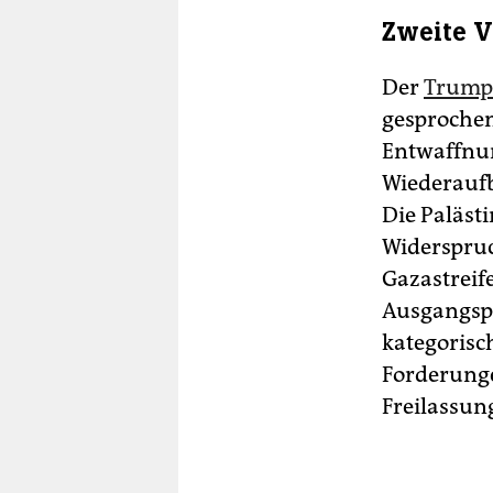
Zweite 
Der
Trump
gesprochen
Entwaffnun
Wiederaufba
Die Paläst
Widerspru
Gazastreif
Ausgangspu
kategorisc
Forderunge
Freilassun