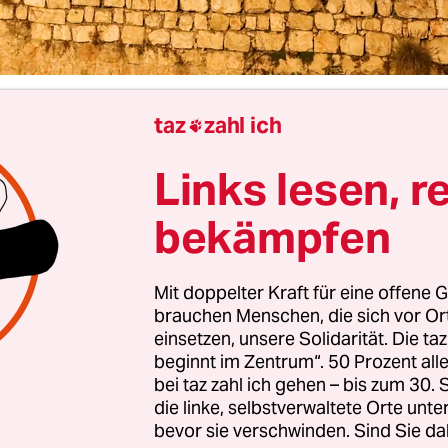
taz
zahl ich

ls Regierung hat den Waffenstillstand mit der rad
n Hamas und das erste Abkommen zur Freilassu
Links lesen, r
nehmigt und damit den Weg für ein Ende des Kri
en geebnet. „Die Regierung hat soeben den Rahme
bekämpfen
g aller Geiseln – der lebenden und der verstorben
, hieß es auf dem englischsprachigen X-Account de
Mit doppelter Kraft für eine offene G
en Ministerpräsidenten Benjamin Netanjahu.
brauchen Menschen, die sich vor O
einsetzen, unsere Solidarität. Die ta
beginnt im Zentrum“. 50 Prozent a
ische Kabinett stimmte
dem Gaza-Abkommen
am 
bei taz zahl ich gehen – bis zum 30
gen zu, etwa 24 Stunden nachdem Vermittler ein
die linke, selbstverwaltete Orte unte
ng über die Freilassung israelischer Geiseln im 
bevor sie verschwinden. Sind Sie da