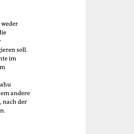
t weder
die
r
ieren soll.
hte im
im
jahu
udem andere
, nach der
n.