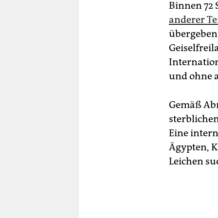
Binnen 72 
anderer Te
übergeben 
Geiselfreil
Internatio
und ohne a
Gemäß Abm
sterblichen
Eine inter
Ägypten, K
Leichen su