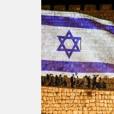
berlin
nord
wahrheit
verlag
verlag
veranstaltungen
shop
fragen & hilfe
unterstützen
abo
genossenschaft