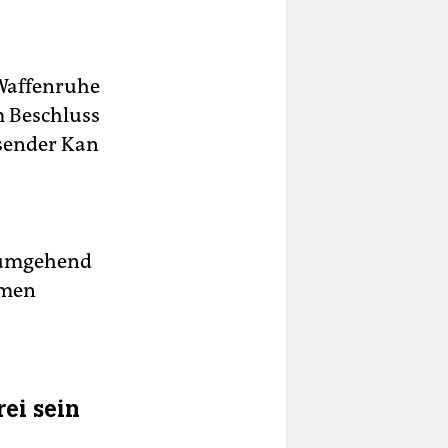
e Waffenruhe
m Beschluss
hsender Kan
n umgehend
mmen
ei sein