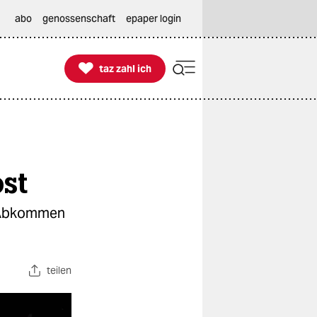
abo
genossenschaft
epaper login

taz zahl ich
taz zahl ich
ost
a-Abkommen
teilen