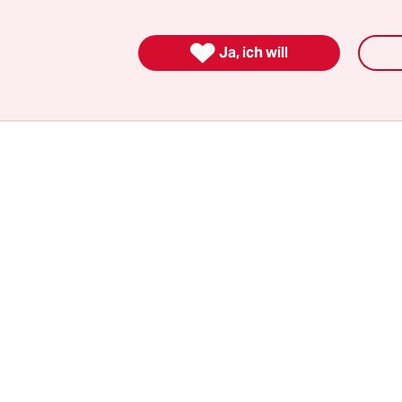
stinensische Gefangene bekannt gegeben hatten.
e den Krieg im Gazastreifen bereits am späten

abend für beendet erklärt. Zur Begründung verw
Ja, ich will
 Zusicherungen der USA, arabischer Vermittler 
 ein dauerhaftes Ende der Kämpfe.