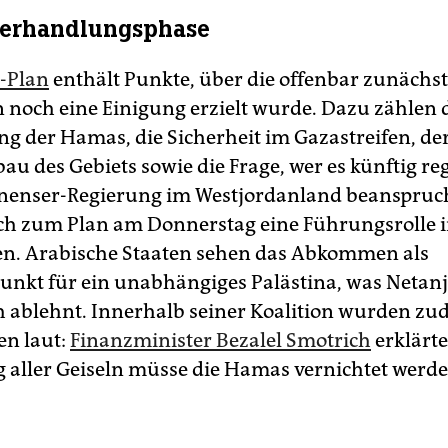
Verhandlungsphase
-Plan
enthält Punkte, über die offenbar zunächs
 noch eine Einigung erzielt wurde. Dazu zählen 
g der Hamas, die Sicherheit im Gazastreifen, de
u des Gebiets sowie die Frage, wer es künftig reg
inenser-Regierung im Westjordanland beanspruc
ch zum Plan am Donnerstag eine Führungsrolle 
en. Arabische Staaten sehen das Abkommen als
nkt für ein unabhängiges Palästina, was Netan
h ablehnt. Innerhalb seiner Koalition wurden z
n laut:
Finanzminister Bezalel Smotrich
erklärte
g aller Geiseln müsse die Hamas vernichtet werde