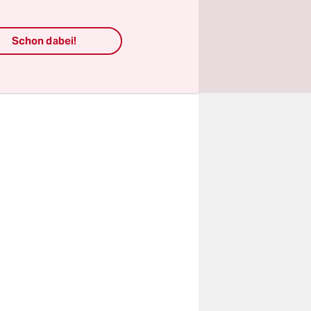
 Die
ies die
Schon dabei!
und der