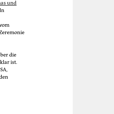
mas und
ln
l vom
 Zeremonie
ber die
lar ist.
USA,
 den