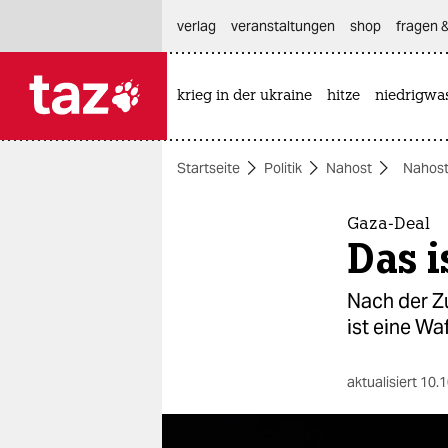
hautnavigation anspringen
hauptinhalt anspringen
footer anspringen
verlag
veranstaltungen
shop
fragen &
krieg in der ukraine
hitze
niedrigwa

taz zahl ich
taz zahl ich
Startseite
Politik
Nahost
Nahost
themen
politik
Gaza-Deal
Das i
öko
Nach der Z
gesellschaft
ist eine Wa
kultur
aktualisiert
10.1
sport