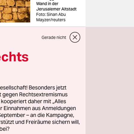
Wand in der
Jerusalemer Altstadt
Foto: Sinan Abu
Mayzer/reuters
Gerade nicht
ikal-
ng der
echts
eges im
n für die
en –
s
esellschaft! Besonders jetzt
rt gegen Rechtsextremismus
z kooperiert daher mit „Alles
ller Einnahmen aus Anmeldungen
frühen
. September – an die Kampagne,
e
rstützt und Freiräume sichern will,
Austausch
bei?