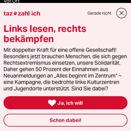
Vor Ort
taz
zahl ich
Gerade nicht

Live im Stream
Links lesen, rechts
Vergangene
bekämpfen
taz lab 2027
Mit doppelter Kraft für eine offene Gesellschaft!
Besonders jetzt brauchen Menschen, die sich gegen
Rechtsextremismus einsetzen, unsere Solidarität.
Daher gehen 50 Prozent der Einnahmen aus
Mehr taz Lesestoff
Neuanmeldungen an „Alles beginnt im Zentrum“ –
eine Kampagne, die bedrohte linke Kulturzentren
und Jugendorte unterstützt. Sind Sie dabei?
taz Blogs

Ja, ich will
taz FUTURZWEI
Le Monde diplomatique
Schon dabei!