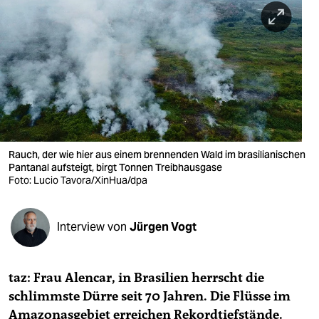
berlin
nord
wahrheit
verlag
verlag
veranstaltungen
Rauch, der wie hier aus einem brennenden Wald im brasilianischen
Pantanal aufsteigt, birgt Tonnen Treibhausgase
Foto: Lucio Tavora/XinHua/dpa
shop
fragen & hilfe
Interview von
Jürgen Vogt
unterstützen
abo
taz: Frau Alencar, in Brasilien herrscht die
genossenschaft
schlimmste Dürre seit 70 Jahren. Die Flüsse im
Amazonasgebiet erreichen Rekordtiefstände.