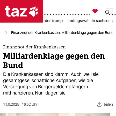

taz zahl ich
nahost-konflikt
usa unter trump
landtagswahl in sachsen-an

taz zahl ich
nd
Finanznot der Krankenkassen: Milliardenklage gegen den Bund
taz zahl ich
themen
Finanznot der Krankenkassen
Milliardenklage gegen den
politik
Bund
öko
Die Krankenkassen sind klamm. Auch, weil sie
gesamtgesellschaftliche Aufgaben, wie die
gesellschaft
Versorgung von Bürgergeldempfängern
mitfinanzieren. Nun klagen sie.
kultur
sport
11.9.2025
16:52 Uhr
teilen