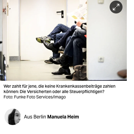
berlin
nord
wahrheit
verlag
verlag
veranstaltungen
shop
Wer zahlt für jene, die keine Krankenkassenbeiträge zahlen
fragen & hilfe
können: Die Versicherten oder alle Steuerpflichtigen?
Foto: Funke Foto Services/imago
unterstützen
abo
Aus Berlin
Manuela Heim
genossenschaft