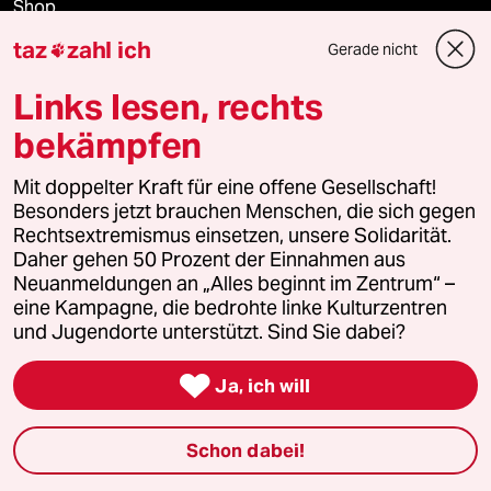
Shop
taz
zahl ich
Gerade nicht

Anzeigen
Links lesen, rechts
bekämpfen
Fragen & Hilfe
Mit doppelter Kraft für eine offene Gesellschaft!
Besonders jetzt brauchen Menschen, die sich gegen
Feedback
Rechtsextremismus einsetzen, unsere Solidarität.
Daher gehen 50 Prozent der Einnahmen aus
Aboservice
Neuanmeldungen an „Alles beginnt im Zentrum“ –
eine Kampagne, die bedrohte linke Kulturzentren
und Jugendorte unterstützt. Sind Sie dabei?
ePaper Login

Ja, ich will
Downloads für Abonnierende
Schon dabei!
© 2026 taz Verlags und Vertriebs GmbH