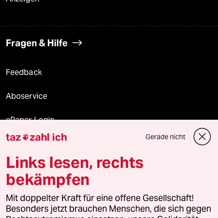
Fragen & Hilfe
Feedback
Aboservice
ePaper Login
taz
zahl ich
Gerade nicht

Downloads für Abonnierende
Links lesen, rechts
bekämpfen
© 2026 taz Verlags und Vertriebs GmbH
Mit doppelter Kraft für eine offene Gesellschaft!
Alle Rechte vorbehalten. Bei rechtlichen Fragen oder für Genehmigungen
wenden Sie sich bitte an
lizenzen@taz.de
Besonders jetzt brauchen Menschen, die sich gegen