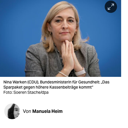
berlin
nord
wahrheit
verlag
verlag
veranstaltungen
shop
Nina Warken (CDU), Bundesministerin für Gesundheit: „Das
fragen & hilfe
Sparpaket gegen höhere Kassenbeiträge kommt“
Foto: Soeren Stache/dpa
unterstützen
abo
Von
Manuela Heim
genossenschaft