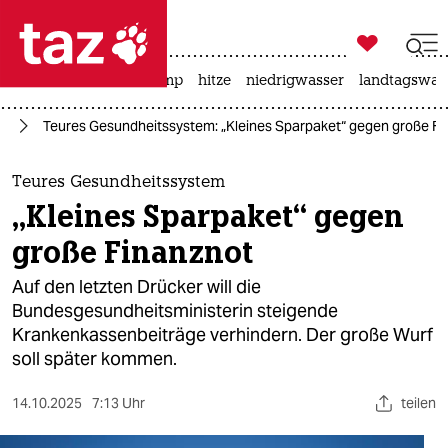

taz zahl ich
katzen
usa unter trump
hitze
niedrigwasser
landtagswahl

taz zahl ich
nd
Teures Gesundheitssystem: „Kleines Sparpaket“ gegen große Fi
taz zahl ich
themen
Teures Gesundheitssystem
„Kleines Sparpaket“ gegen
politik
große Finanznot
öko
Auf den letzten Drücker will die
Bundesgesundheitsministerin steigende
gesellschaft
Krankenkassenbeiträge verhindern. Der große Wurf
soll später kommen.
kultur
sport
14.10.2025
7:13 Uhr
teilen