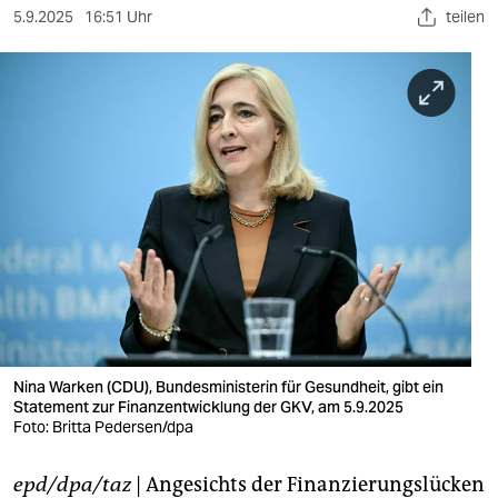
berlin
5.9.2025
16:51 Uhr
teilen
nord
wahrheit
verlag
verlag
veranstaltungen
shop
fragen & hilfe
unterstützen
Nina Warken (CDU), Bundesministerin für Gesundheit, gibt ein
Statement zur Finanzentwicklung der GKV, am 5.9.2025
abo
Foto: Britta Pedersen/dpa
genossenschaft
epd/dpa/taz
| Angesichts der Finanzierungslücken