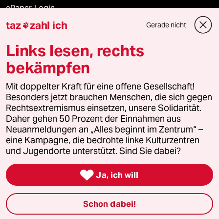
ePaper Login
taz
zahl ich
Gerade nicht

Downloads für Abonnierende
Links lesen, rechts
bekämpfen
© 2026 taz Verlags und Vertriebs GmbH
Alle Rechte vorbehalten. Bei rechtlichen Fragen oder für Genehmigungen
Mit doppelter Kraft für eine offene Gesellschaft!
wenden Sie sich bitte an
lizenzen@taz.de
Besonders jetzt brauchen Menschen, die sich gegen
Rechtsextremismus einsetzen, unsere Solidarität.
Daher gehen 50 Prozent der Einnahmen aus
Feedback
Redaktionsstatut
Kommune-Richtlinien
KI-
Neuanmeldungen an „Alles beginnt im Zentrum“ –
eine Kampagne, die bedrohte linke Kulturzentren
Leitlinie
Informant
Datenschutz
Impressum
AGB
und Jugendorte unterstützt. Sind Sie dabei?
Seitenwende
Einwilligungen widerrufen (Ads)

Ja, ich will
Schon dabei!