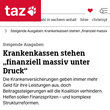

taz zahl ich
iran-krieg
landtagswahl in sachsen-anhalt
hitze
christophe

taz zahl ich
nd
Steigende Ausgaben: Krankenkassen stehen „finanziell massiv u
taz zahl ich
themen
Steigende Ausgaben
Krankenkassen stehen
politik
„finanziell massiv unter
öko
Druck“
gesellschaft
Die Krankenversicherungen geben immer mehr
Geld für ihre Leistungen aus, doch
kultur
Beitragssteigerungen will die Koalition verhindern.
Helfen sollen Finanzspritzen – und komplexe
sport
Strukturreformen.