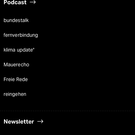
Podcast
bundestalk
fernverbindung
klima update°
Mauerecho
Freie Rede
reingehen
Newsletter