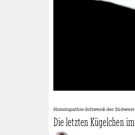
berlin
nord
wahrheit
verlag
verlag
veranstaltungen
shop
fragen & hilfe
unterstützen
Homöopathie-Schwenk der Südwest
abo
Die letzten Kügelchen im
genossenschaft