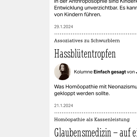
In der Anthroposophie sind Kinder
Entwicklung unverzichtbar. Es kan
von Kindern führen.
29.1.2024
Assoziatives zu Schwurblern
Hassblütentropfen
Kolumne
Einfach gesagt
von
Was Homöopathie mit Neonazismus 
gekloppt werden sollte.
21.1.2024
Homöopathie als Kassenleistung
Glaubensmedizin – auf e