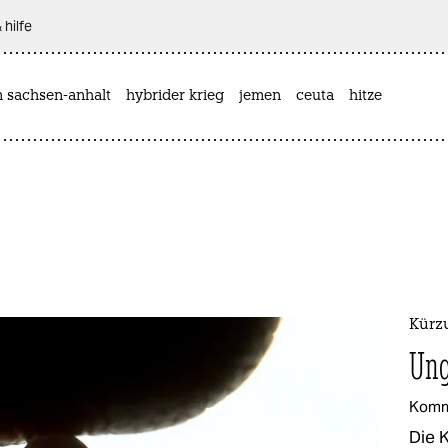
 hilfe
n sachsen-anhalt
hybrider krieg
jemen
ceuta
hitze
Kürz
Ung
Komm
Die 