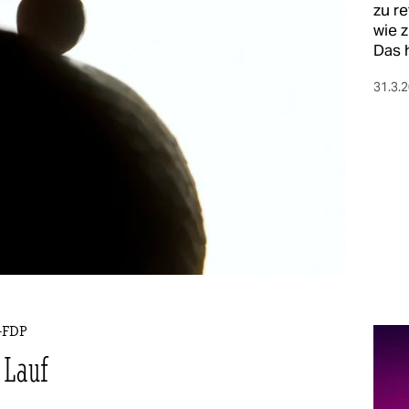
zu re
wie 
Das 
31.3.
-FDP
 Lauf