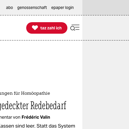
abo
genossenschaft
epaper login

taz zahl ich
taz zahl ich
ungen für Homöopathie
edeckter Redebedarf
entar von
Frédéric Valin
Kassen sind leer. Statt das System