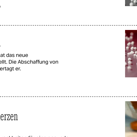
e
i
at das neue
llt. Die Abschaffung von
rtagt er.
merzen