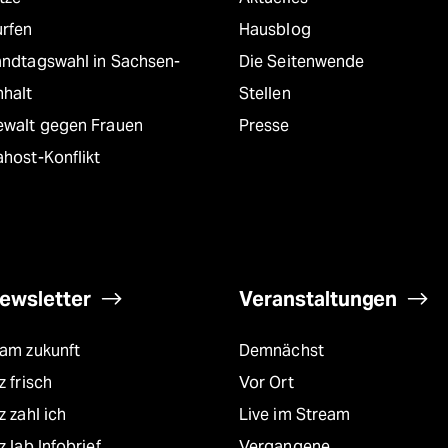
urfen
Hausblog
andtagswahl in Sachsen-
Die Seitenwende
nhalt
Stellen
ewalt gegen Frauen
Presse
host-Konflikt
ewsletter
Veranstaltungen
eam zukunft
Demnächst
z frisch
Vor Ort
z zahl ich
Live im Stream
z lab Infobrief
Vergangene