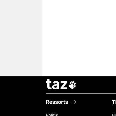
taz

Ressorts
T
Politik
Hi