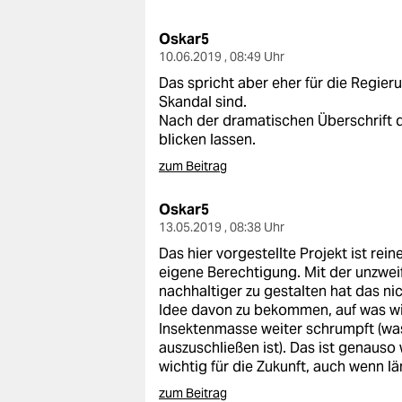
berlin
Oskar5
nord
10.06.2019 , 08:49 Uhr
wahrheit
Das spricht aber eher für die Regie
Skandal sind.
verlag
Nach der dramatischen Überschrift da
blicken lassen.
verlag
zum Beitrag
veranstaltungen
Oskar5
shop
13.05.2019 , 08:38 Uhr
Das hier vorgestellte Projekt ist re
fragen & hilfe
eigene Berechtigung. Mit der unzwei
nachhaltiger zu gestalten hat das nic
unterstützen
Idee davon zu bekommen, auf was wi
Insektenmasse weiter schrumpft (wa
abo
auszuschließen ist). Das ist genaus
wichtig für die Zukunft, auch wenn lä
genossenschaft
zum Beitrag