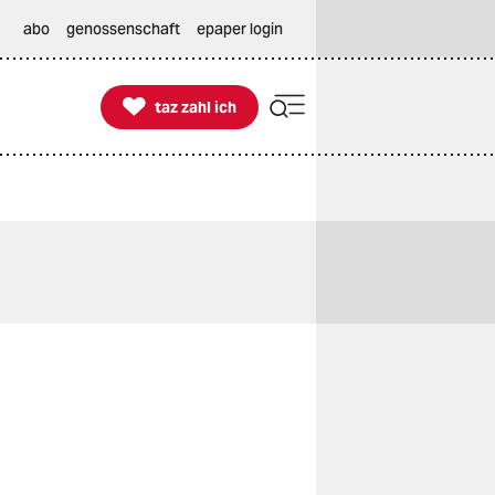
abo
genossenschaft
epaper login

taz zahl ich
taz zahl ich