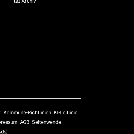
taz Archiv
t
Kommune-Richtlinien
KI-Leitlinie
pressum
AGB
Seitenwende
Ads)