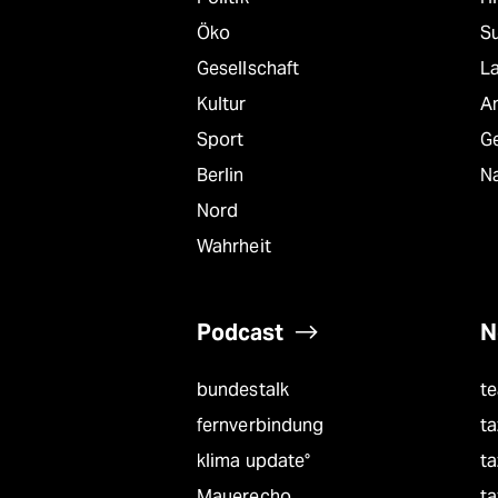
Öko
S
Gesellschaft
L
Kultur
A
Sport
G
Berlin
Na
Nord
Wahrheit
Podcast
N
bundestalk
t
fernverbindung
ta
klima update°
ta
Mauerecho
ta