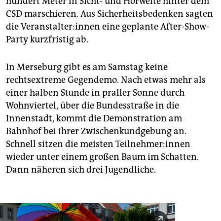
hundert Meter in Sicht- und Hörweite hinter dem
CSD marschieren. Aus Sicherheitsbedenken sagten
die Ver­an­stal­te­r:in­nen eine geplante After-Show-
Party kurzfristig ab.
In Merseburg gibt es am Samstag keine
rechtsextreme Gegendemo. Nach etwas mehr als
einer halben Stunde in praller Sonne durch
Wohnviertel, über die Bundesstraße in die
Innenstadt, kommt die Demonstration am
Bahnhof bei ihrer Zwischenkundgebung an.
Schnell sitzen die meisten Teil­neh­me­r:in­nen
wieder unter einem großen Baum im Schatten.
Dann näheren sich drei Jugendliche.