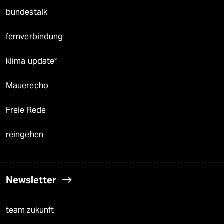
bundestalk
fernverbindung
klima update°
Mauerecho
Freie Rede
reingehen
Newsletter
team zukunft