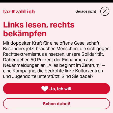
taz frisch
taz
zahl ich
Gerade nicht

taz zahl ich
Links lesen, rechts
taz lab Infobrief
bekämpfen
Mit doppelter Kraft für eine offene Gesellschaft!
Besonders jetzt brauchen Menschen, die sich gegen
Veranstaltungen
Rechtsextremismus einsetzen, unsere Solidarität.
Daher gehen 50 Prozent der Einnahmen aus
Neuanmeldungen an „Alles beginnt im Zentrum“ –
Demnächst
eine Kampagne, die bedrohte linke Kulturzentren
und Jugendorte unterstützt. Sind Sie dabei?
Vor Ort

Ja, ich will
Live im Stream
Schon dabei!
Vergangene