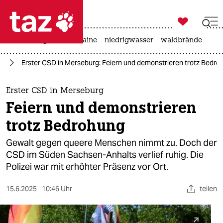

taz zahl ich
hitze
krieg in der ukraine
niedrigwasser
waldbrände

taz zahl ich
is
Erster CSD in Merseburg: Feiern und demonstrieren trotz Bedro
taz zahl ich
themen
Erster CSD in Merseburg
Feiern und demonstrieren
politik
trotz Bedrohung
öko
Gewalt gegen queere Menschen nimmt zu. Doch der
CSD im Süden Sachsen-Anhalts verlief ruhig. Die
gesellschaft
Polizei war mit erhöhter Präsenz vor Ort.
kultur
15.6.2025
10:46 Uhr
teilen
sport