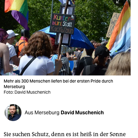
berlin
nord
wahrheit
verlag
verlag
veranstaltungen
shop
Mehr als 300 Menschen liefen bei der ersten Pride durch
Merseburg
fragen & hilfe
Foto: David Muschenich
unterstützen
Aus Merseburg
David Muschenich
abo
genossenschaft
Sie suchen Schutz, denn es ist heiß in der Sonne