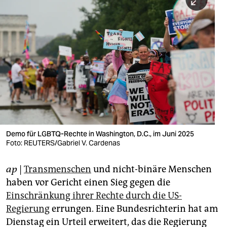
berlin
nord
wahrheit
verlag
verlag
veranstaltungen
shop
Demo für LGBTQ-Rechte in Washington, D.C., im Juni 2025
Foto: REUTERS/Gabriel V. Cardenas
fragen & hilfe
unterstützen
ap
|
Transmenschen
und nicht-binäre Menschen
haben vor Gericht einen Sieg gegen die
abo
Einschränkung ihrer Rechte durch die US-
Regierung
errungen. Eine Bundesrichterin hat am
genossenschaft
Dienstag ein Urteil erweitert, das die Regierung