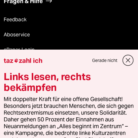
Fragen & Hilfe
Feedback
Aboservice
ePaper Login
taz
zahl ich
Gerade nicht

Downloads für Abonnierende
Links lesen, rechts
bekämpfen
© 2026 taz Verlags und Vertriebs GmbH
Alle Rechte vorbehalten. Bei rechtlichen Fragen oder für Genehmigungen
Mit doppelter Kraft für eine offene Gesellschaft!
wenden Sie sich bitte an
lizenzen@taz.de
Besonders jetzt brauchen Menschen, die sich gegen
Rechtsextremismus einsetzen, unsere Solidarität.
Daher gehen 50 Prozent der Einnahmen aus
Feedback
Redaktionsstatut
Kommune-Richtlinien
KI-
Neuanmeldungen an „Alles beginnt im Zentrum“ –
eine Kampagne, die bedrohte linke Kulturzentren
Leitlinie
Informant
Datenschutz
Impressum
AGB