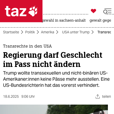

taz zahl ich
hitze
surfen
landtagswahl in sachsen-anhalt
gewalt gegen

taz zahl ich
Startseite
Politik
Amerika
USA unter Trump
Transrech
taz zahl ich
themen
Transrechte in den USA
Regierung darf Geschlecht
politik
im Pass nicht ändern
öko
Trump wollte transsexuellen und nicht-binären US-
Amerikaner:innen keine Pässe mehr ausstellen. Eine
gesellschaft
US-Bundesrichterin hat das vorerst verhindert.
kultur
18.6.2025
9:06 Uhr
teilen
sport