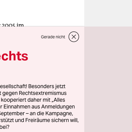
r 2005 im
 geschah:
Gerade nicht
a Leoner
das
echts
ohl er an
nern an,
esellschaft! Besonders jetzt
rt gegen Rechtsextremismus
z kooperiert daher mit „Alles
lt Folker
ller Einnahmen aus Anmeldungen
 April 2017
. September – an die Kampagne,
s, dass
rstützt und Freiräume sichern will,
bei?
ungsunfähig