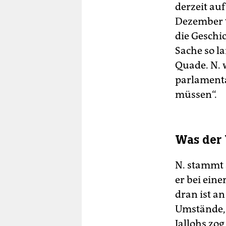
derzeit au
Dezember t
die Geschi
Sache so l
Quade. N. w
parlament
müssen“.
Was der
N. stammt a
er bei eine
dran ist an
Umstände, 
Jallohs zog