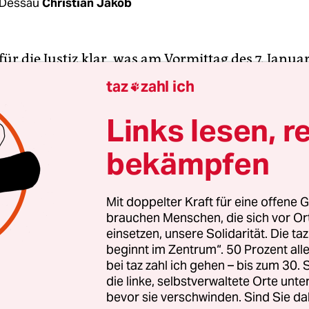
 Dessau
Christian Jakob
ür die Justiz klar, was am Vormittag des 7. Janua
Dessauer Polizeireviers in der Wolfgangstraße 25
taz
zahl ich

r Zelle Nummer 5 in Gewahrsam genommene Sierr
h habe ein Feuerzeug aus seiner Tasche gezogen, 
Links lesen, r
 bei seiner Durchsuchung übersehen hatten. Obw
bekämpfen
Beinen angekettet war, bohrte er ein Loch in die
ne Matratze und zündete den Schaumstoff im In
hock tötete ihn.
Mit doppelter Kraft für eine offene G
brauchen Menschen, die sich vor O
einsetzen, unsere Solidarität. Die ta
 Jahre später änderte der Dessauer Oberstaatsanwa
beginnt im Zentrum“. 50 Prozent a
eine Theorie zu dem mysteriösen Todesfall. Am 4.
bei taz zahl ich gehen – bis zum 30
ittmann in einem Aktenvermerk, er gehe davon au
die linke, selbstverwaltete Orte unte
bevor sie verschwinden. Sind Sie da
eits vor Ausbruch des Feuers „mindestens handl