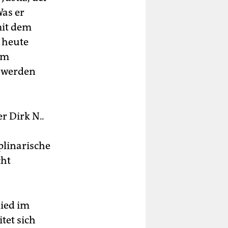
Was er
mit dem
 heute
em
h werden
r Dirk N..
plinarische
cht
lied im
tet sich