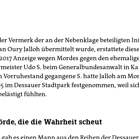
r Vermerk der an der Nebenklage beteiligten Ini
n Oury Jalloh übermittelt wurde, erstattete diese
2017 Anzeige wegen Mordes gegen den ehemalig
rmeister Udo S. beim Generalbundesanwalt in Ka
n Vorruhestand gegangene S. hatte Jalloh am Mor
5 im Dessauer Stadtpark festgenommen, weil sic
belästigt fühlten.
örde, die die Wahrheit scheut
 gab es einen Mann aus den Reihen der Dessauer J