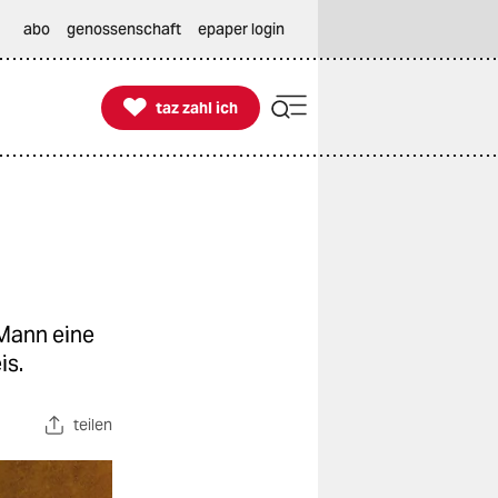
abo
genossenschaft
epaper login

taz zahl ich
taz zahl ich
 Mann eine
is.
teilen