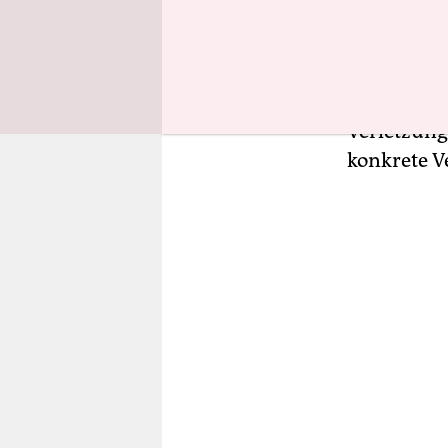
oder sogar
besprüht u
die Bittma
Bittmanns 
Verletzung
konkrete V