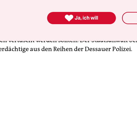
 schon tot“ war. Vermutlich sei er mit Brandbesc
nd angezündet worden. Dies legen sechs Gutacht

Ja, ich will
nn konsultierte. Das Motiv könnte nach Auffassu
gewesen sein, dass dem Asylbewerber zuvor zug
en vertuscht werden sollten. Der Staatsanwalt b
erdächtige aus den Reihen der Dessauer Polizei.