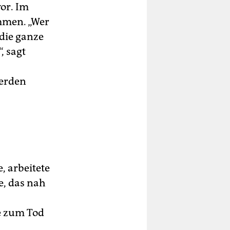
or. Im
mmen. „Wer
 die ganze
, sagt
erden
, arbeitete
e, das nah
e zum Tod