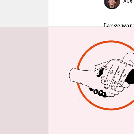
Aus
epaper login
Lange war f
Keller des 
Der in de
Oury Jallo
Polizisten
Armen und 
kunstleder
ein Hitzesc
Erst zwölf
Bittmann s
schreibt B
Jalloh ber