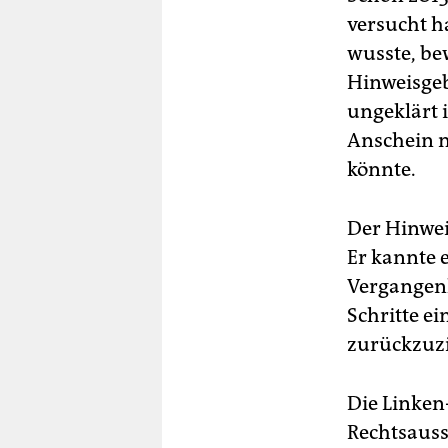
versucht ha
wusste, bew
Hinweisgeb
ungeklärt i
Anschein n
könnte.
Der Hinwei
Er kannte 
Vergangenh
Schritte ei
zurückzuz
Die Linken
Rechtsauss