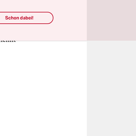
hleuniger
er nahe,
Schon dabei!
ng
efügte
enennt