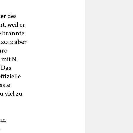
er des
t, weil er
e brannte.
 2012 aber
uro
 mit N.
. Das
fizielle
sste
u viel zu
nun
n