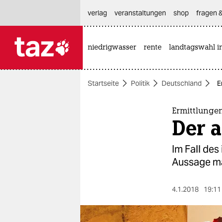
hautnavigation anspringen
hauptinhalt anspringen
footer anspringen
verlag
veranstaltungen
shop
fragen &
niedrigwasser
rente
landtagswahl i

taz zahl ich
taz zahl ich
Startseite
Politik
Deutschland
E
themen
politik
Ermittlungen
Der 
öko
Im Fall des
gesellschaft
Aussage ma
kultur
4.1.2018
19:11
sport