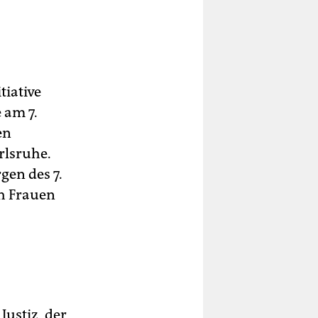
tiative
 am 7.
en
rlsruhe.
gen des 7.
h Frauen
ustiz, der