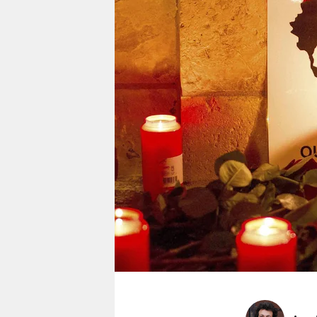
berlin
nord
wahrheit
verlag
verlag
veranstaltungen
shop
fragen & hilfe
unterstützen
abo
genossenschaft