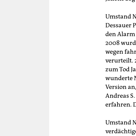
Umstand Nu
Dessauer Po
den Alarm i
2008 wurde
wegen fahr
verurteilt
zum Tod Jal
wunderte N
Version an,
Andreas S. 
erfahren. D
Umstand Nu
verdächtig