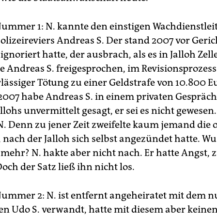
mmer 1: N. kannte den einstigen Wachdienstleit
lizeireviers Andreas S. Der stand 2007 vor Gerich
gnoriert hatte, der ausbrach, als es in Jalloh Zell
 Andreas S. freigesprochen, im Revisionsprozess
lässiger Tötung zu einer Geldstrafe von 10.800 E
. 2007 habe Andreas S. in einem privaten Gespräch
lohs unvermittelt gesagt, er sei es nicht gewesen
. Denn zu jener Zeit zweifelte kaum jemand die of
 nach der Jalloh sich selbst angezündet hatte. Wu
mehr? N. hakte aber nicht nach. Er hatte Angst, z
och der Satz ließ ihn nicht los.
mmer 2: N. ist entfernt angeheiratet mit dem 
en Udo S. verwandt, hatte mit diesem aber keine