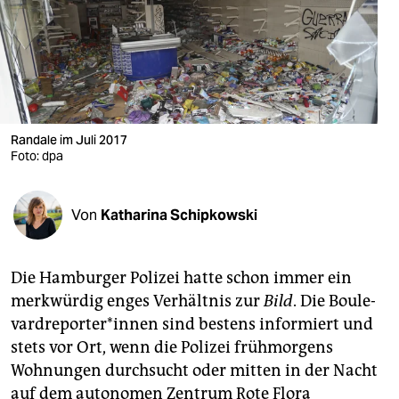
berlin
nord
wahrheit
verlag
Randale im Juli 2017
verlag
Foto: dpa
veranstaltungen
Von
Katharina Schipkowski
shop
fragen & hilfe
Die Hamburger Polizei hatte schon immer ein
unterstützen
merkwürdig enges Verhältnis zur
Bild
. Die Boule­
vardreporter*innen sind bestens informiert und
abo
stets vor Ort, wenn die Polizei frühmorgens
genossenschaft
Wohnungen durchsucht oder mitten in der Nacht
auf dem autonomen Zentrum Rote Flora