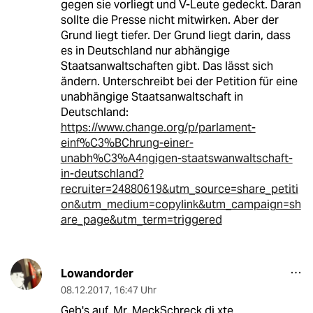
gegen sie vorliegt und V-Leute gedeckt. Daran
sollte die Presse nicht mitwirken. Aber der
Grund liegt tiefer. Der Grund liegt darin, dass
es in Deutschland nur abhängige
Staatsanwaltschaften gibt. Das lässt sich
ändern. Unterschreibt bei der Petition für eine
unabhängige Staatsanwaltschaft in
Deutschland:
https://www.change.org/p/parlament-
einf%C3%BChrung-einer-
unabh%C3%A4ngigen-staatswanwaltschaft-
in-deutschland?
recruiter=24880619&utm_source=share_petiti
on&utm_medium=copylink&utm_campaign=sh
are_page&utm_term=triggered
Lowandorder
08.12.2017
,
16:47 Uhr
Geb's auf. Mr. MeckSchreck di xte