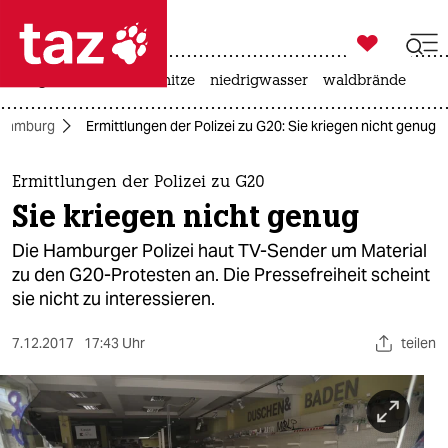

taz zahl ich
krieg in der ukraine
hitze
niedrigwasser
waldbrände

taz zahl ich
 Hamburg
Ermittlungen der Polizei zu G20: Sie kriegen nicht genug
taz zahl ich
themen
Ermittlungen der Polizei zu G20
Sie kriegen nicht genug
politik
Die Hamburger Polizei haut TV-Sender um Material
öko
zu den G20-Protesten an. Die Pressefreiheit scheint
sie nicht zu interessieren.
gesellschaft
7.12.2017
17:43 Uhr
teilen
kultur
sport