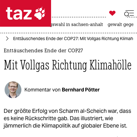

taz zahl ich
hitze
surfen
landtagswahl in sachsen-anhalt
gewalt gegen

taz zahl ich
el
Enttäuschendes Ende der COP27: Mit Vollgas Richtung Klimahöl
taz zahl ich
Enttäuschendes Ende der COP27
themen
Mit Vollgas Richtung Klimahölle
politik
öko
Kommentar von
Bernhard Pötter
gesellschaft
kultur
Der größte Erfolg von Scharm al-Scheich war, dass
es keine Rückschritte gab. Das illustriert, wie
sport
jämmerlich die Klimapolitik auf globaler Ebene ist.