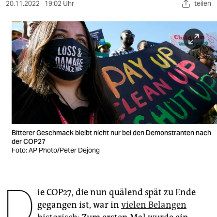
berlin
20.11.2022
19:02 Uhr
teilen
nord
wahrheit
verlag
verlag
veranstaltungen
shop
Bitterer Geschmack bleibt nicht nur bei den Demonstranten nach
der COP27
fragen & hilfe
Foto: AP Photo/Peter Dejong
unterstützen
abo
D
ie COP27, die nun quälend spät zu Ende
genossenschaft
gegangen ist, war in
vielen Belangen