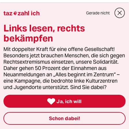
taz
zahl ich
Gerade nicht

Benedikt Bräutigam
BB
21.11.2022
,
07:54 Uhr
Links lesen, rechts
Gut, dass ich in 30 Jahren nicht mehr da bin.
bekämpfen
Mit doppelter Kraft für eine offene Gesellschaft!
Christian Will
CW
Besonders jetzt brauchen Menschen, die sich gegen
21.11.2022
,
07:40 Uhr
Rechtsextremismus einsetzen, unsere Solidarität.
nicht nur klima - die gesamte soziale
Daher gehen 50 Prozent der Einnahmen aus
perspektive ist fürn .....
Neuanmeldungen an „Alles beginnt im Zentrum“ –
eine Kampagne, die bedrohte linke Kulturzentren
Und das nicht erst seit gestern.
und Jugendorte unterstützt. Sind Sie dabei?
SOZIAL = alle am relevanten system beteiligten
teile.

Ja, ich will
Das relevante system ist hier die menschliche
Schon dabei!
gesellschaft und smit der gesamte globus,
denn alles hängt zusammen.